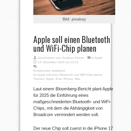
Bild: pixabay
Apple soll einen Bluetooth
und WiFi-Chip planen
Geschrieben von:
Andreas Krämer
in
Apple
13. Dezember 2024 um 13:24
Kommentare deaktiviert
für Apple soll einen Bluetooth und WiFi-Chip planen
Themen:
Apple
,
iPad
,
iPhone
,
Mac
Laut einem Bloomberg-Bericht plant Apple
für 2025 die Einführung eines
maßgeschneiderten Bluetooth- und WiFi-
Chips, mit dem die Abhängigkeit von
Broadcom vermindert werden soll.
Der neue Chip soll zuerst in die iPhone 17