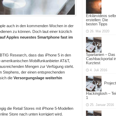
Erklärvideos selb
erstellen: Die
besten Tipps
 Apple auch in den kommenden Wochen in der
dienen zu können. Doch laut einer kürzlich
26. Mai 2020
auf Apples neuestes Smartphone fast im
Spartanien – Das
n BTIG Research, dass das iPhone 5 in den
Cashbackportal i
US-amerikanischen Mobilfunkanbieter AT&T,
Kurztest
in ausreichenden Mengen zur Verfügung steht.
4. Juli 2016
n Stephens, der einen entsprechenden
sich die
Versorgungslage weiterhin
Project
Hackingtosh – Tei
1
25. Januar 2016
ngig die Retail Stores mit iPhone 5-Modellen
nline Store nach unten korrigiert wird.