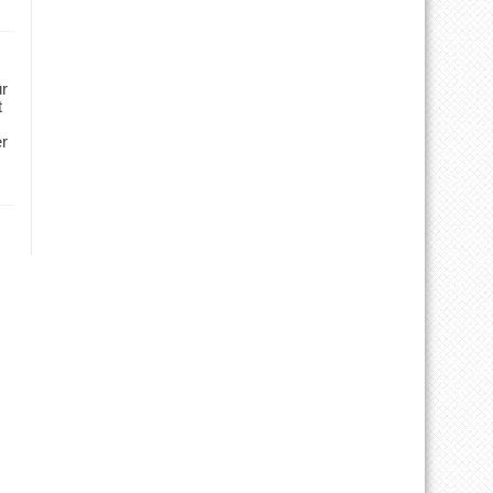
ür
t
er