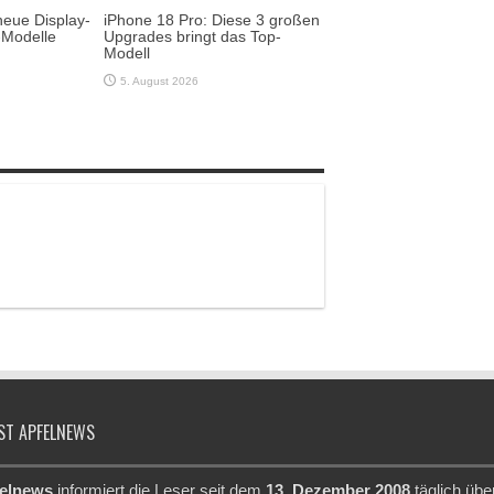
neue Display-
iPhone 18 Pro: Diese 3 großen
-Modelle
Upgrades bringt das Top-
Modell
5. August 2026
ST APFELNEWS
elnews
informiert die Leser seit dem
13. Dezember 2008
täglich übe