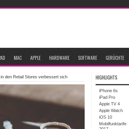
gesunken
iPhone 18 Pro zum Marktstart möglicherweise nur begrenzt verfügbar
eative
iPhone Ultra lässt Verkauf faltbarer Smartphones 2026 um 20 Prozent ste
27
iPhone 18 Pro: Diese 3 großen Upgrades bringt das Top-Modell
dget werden
Apple übernimmt Softwarefirma PlasmaSolve
iPhone Air 2 für A
PAD
MAC
APPLE
HARDWARE
SOFTWARE
GERÜCHTE
HIGHLIGHTS
in den Retail Stores verbessert sich
iPhone 6s
iPad Pro
Apple TV 4
Apple Watch
iOS 10
Mobilfunktarife
2017