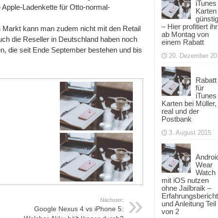
iTunes
 Apple-Ladenkette für Otto-normal-
Karten
günsti
– Hier profitiert ihr
n Markt kann man zudem nicht mit den Retail
ab Montag von
auch die Reseller in Deutschland haben noch
einem Rabatt
n, die seit Ende September bestehen und bis
20. Dezember 20
Rabatt
für
iTunes
Karten bei Müller,
real und der
Postbank
3. August 2015
Androi
Wear
Watch
mit iOS nutzen
ohne Jailbraik –
Erfahrungsbericht
Nächster:
und Anleitung Teil
Google Nexus 4 vs iPhone 5:
von 2