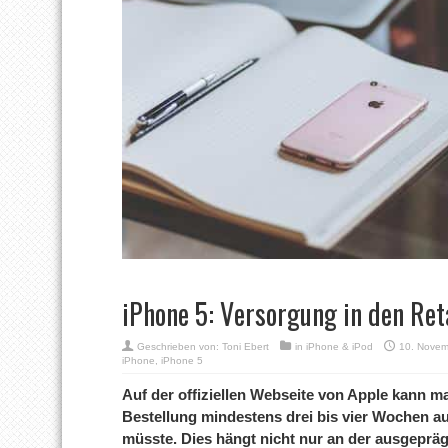
iPhone 5: Versorgung in den Reta
Geschrieben von:
Toni Ebert
in
iPhone & iPod
10. Novem
iPhone
,
iPhone 5
Auf der offiziellen Webseite von Apple kann 
Bestellung mindestens drei bis vier Wochen au
müsste. Dies hängt nicht nur an der ausgepr