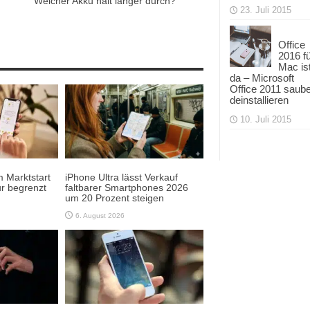
Welcher Akku hält länger durch?
23. Juli 2015
Office
2016 f
Mac is
da – Microsoft
Office 2011 saub
deinstallieren
10. Juli 2015
 Marktstart
iPhone Ultra lässt Verkauf
r begrenzt
faltbarer Smartphones 2026
um 20 Prozent steigen
6. August 2026