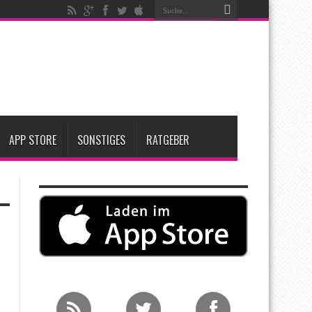
igen
iPadOS 27 spendiert iPad zwei neue Funktionen
nfang 2027 erwartet
APP STORE
SONSTIGES
RATGEBER