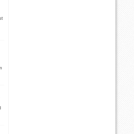
st
m
l