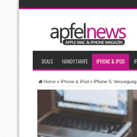
AKTUELLE NACHRICHTEN
Bericht: iPad-Lieferungen im 2. Quartal 2026 um 7,5 Prozent 
Vom iPad-Design zum eigenen T-Shirt: Checkliste für Apple-Kr
Apple testet zwei neue Display-Panels für iPhone-Modelle 20
Apples Smartbrille könnte das nächste große Gesundheits-Ga
DEALS
HANDYTARIFE
IPHONE & IPOD
I
Home
»
iPhone & iPod
»
iPhone 5: Versorgung 