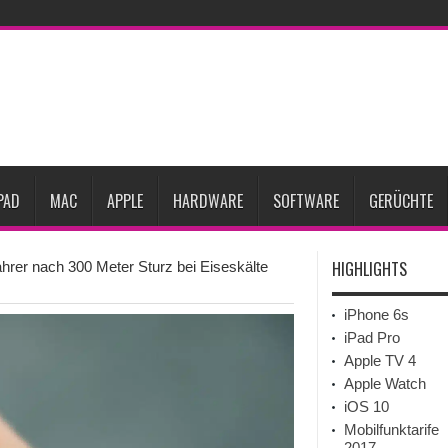
Prozent steigen
iPadOS 27 spendiert iPad zwei neue Funktionen
Apple teste
l
Apples Smartbrille könnte das nächste große Gesundheits-Gadget werden
Pods mit Kameras sollen bereits im September erscheinen
Gebrauchte Mac-Syste
im 2. Quartal
PAD
MAC
APPLE
HARDWARE
SOFTWARE
GERÜCHTE
HIGHLIGHTS
ahrer nach 300 Meter Sturz bei Eiseskälte
iPhone 6s
iPad Pro
Apple TV 4
Apple Watch
iOS 10
Mobilfunktarife
2017