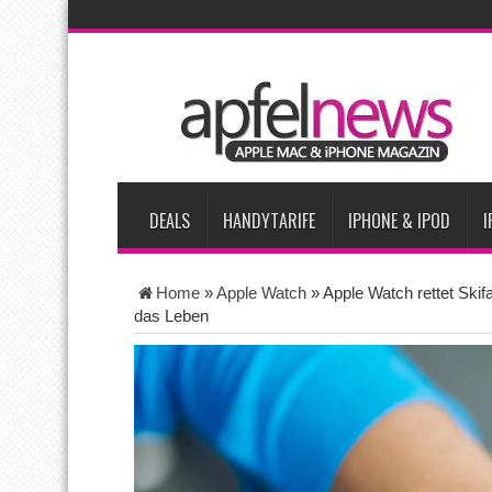
AKTUELLE NACHRICHTEN
iPhone Ultra lässt Verkauf faltbarer Smartphones 2026 um 20 
iPhone 18 Pro: Diese 3 großen Upgrades bringt das Top-Model
iPhone Air 2 für Anfang 2027 erwartet
Apples vermutete Air
Apple erzielt 49 Prozent des weltweiten Smartphone-Umsatzes 
DEALS
HANDYTARIFE
IPHONE & IPOD
I
Home
»
Apple Watch
»
Apple Watch rettet Skif
das Leben