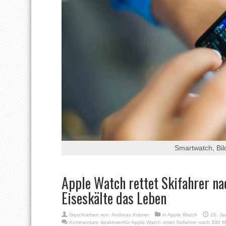
Smartwatch, Bil
Apple Watch rettet Skifahrer na
Eiseskälte das Leben
Geschrieben von:
Andreas Krämer
in
Apple Watch
26. Ja
Kommentare deaktiviert
für Apple Watch rettet Skifahrer nach 300 