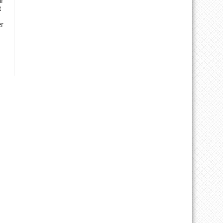
ür
t
er