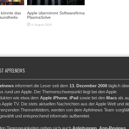
e könnte das
Apple übernimmt Softwarefirma
sundheits-
PlasmaSolve
4. August 2026
ST APFELNEWS
elnews
informiert die Leser seit dem
13. Dezember 2008
täglich übe
s rund um Apple. Der Themenschwerpunkt liegt bei den Apple
dukten wie etwa dem
Apple iPhone
,
iPad
sowie bei den
Macs
als a
 Apple TV. Die stets aktuellen Nachrichten aus der Apple Welt und d
renzenden Themenfeldern, werden von dem Apfelnews Team sorgfält
gewählt und entsprechend informativ aufbereitet.
den Tagesneuigkeiten reihen sich auch
Anleitungen
,
App-Reviews
,