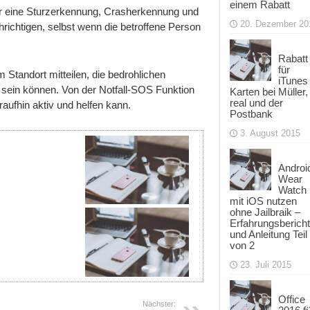
einem Rabatt
ber eine Sturzerkennung, Crasherkennung und
20. Dezember 20
hrichtigen, selbst wenn die betroffene Person
Rabatt
für
 Standort mitteilen, die bedrohlichen
iTunes
sein können. Von der Notfall-SOS Funktion
Karten bei Müller,
real und der
raufhin aktiv und helfen kann.
Postbank
3. August 2015
Androi
Wear
Watch
mit iOS nutzen
ohne Jailbraik –
Erfahrungsbericht
und Anleitung Teil
von 2
23. Juli 2015
Office
Nächster: