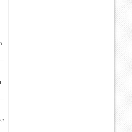
m
l
ger