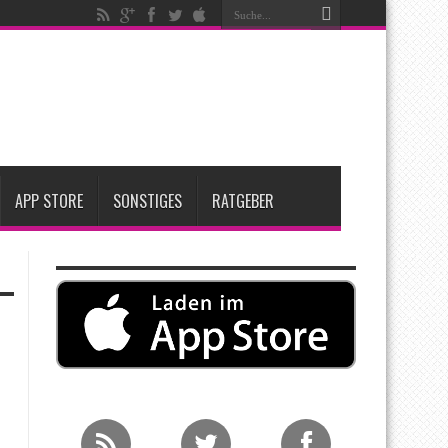
t zwei neue Display-Panels für iPhone-Modelle 2027
Apple übernimmt Softwarefirma PlasmaSolve
me: Eine wirtschaftliche und nachhaltige Entscheidung
APP STORE
SONSTIGES
RATGEBER