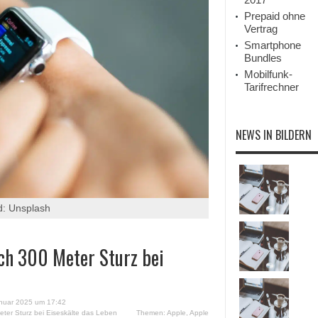
Prepaid ohne
Vertrag
Smartphone
Bundles
Mobilfunk-
Tarifrechner
NEWS IN BILDERN
d: Unsplash
ch 300 Meter Sturz bei
nuar 2025 um 17:42
Meter Sturz bei Eiseskälte das Leben
Themen:
Apple
,
Apple