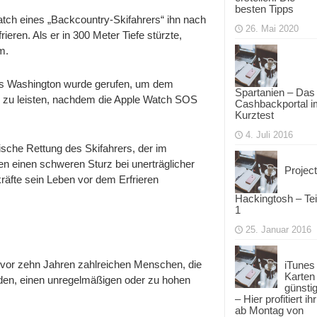
besten Tipps
tch eines „Backcountry-Skifahrers“ ihn nach
26. Mai 2020
eren. Als er in 300 Meter Tiefe stürzte,
m.
ts Washington wurde gerufen, um dem
Spartanien – Das
ng zu leisten, nachdem die Apple Watch SOS
Cashbackportal i
Kurztest
4. Juli 2016
sche Rettung des Skifahrers, der im
en einen schweren Sturz bei unerträglicher
Project
zkräfte sein Leben vor dem Erfrieren
Hackingtosh – Tei
1
25. Januar 2016
g vor zehn Jahren zahlreichen Menschen, die
iTunes
Karten
urden, einen unregelmäßigen oder zu hohen
günsti
– Hier profitiert ihr
ab Montag von