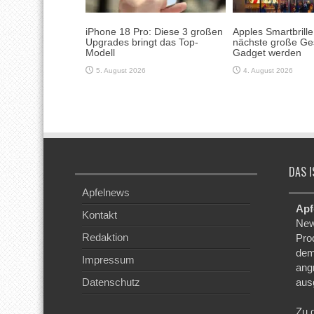
iPhone 18 Pro: Diese 3 großen
Apples Smartbrill
Upgrades bringt das Top-
nächste große Ge
Modell
Gadget werden
5. August 2026
4. August 2026
DAS I
Apfelnews
Apf
Kontakt
New
Redaktion
Pro
dem
Impressum
ang
Datenschutz
aus
Zu 