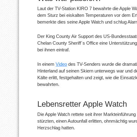
Laut der TV-Station KIRO 7 bewahrte die Apple Wa
dem Sturz bei eiskalten Temperaturen vor dem Erfri
bemerkte dies seine Apple Watch und schlug Alar
Der King County Air Support des US-Bundesstaa
Chelan County Sheriff´s Office eine Unterstützu
bei ihnen eintraf.
In einem
Video
des TV-Senders wurde die dramati
Hinterland auf seinen Skiern unterwegs war und d
Kälte erlitt, festgehalten und zeigt, wie die Einsat
bewahrten.
Lebensretter Apple Watch
Die Apple Watch rettete seit ihrer Markteinführun
stürzten, einen Autounfall erlitten, ohnmächtig w
Herzschlag hatten.