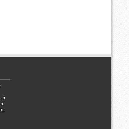
r
uch
en
ig