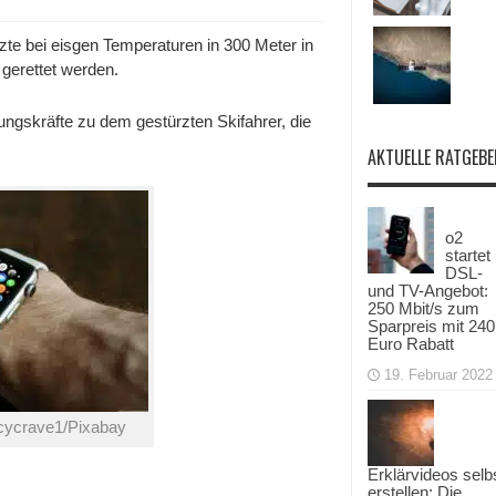
te bei eisgen Temperaturen in 300 Meter in
 gerettet werden.
ungskräfte zu dem gestürzten Skifahrer, die
AKTUELLE RATGEBE
o2
startet
DSL-
und TV-Angebot:
250 Mbit/s zum
Sparpreis mit 240
Euro Rabatt
19. Februar 2022
ncycrave1/Pixabay
Erklärvideos selb
erstellen: Die