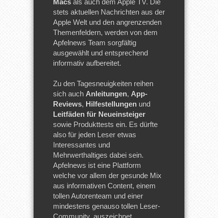
Macs
als auch dem Apple TV. Die
stets aktuellen Nachrichten aus der
Apple Welt und den angrenzenden
Themenfeldern, werden von dem
Apfelnews Team sorgfältig
ausgewählt und entsprechend
informativ aufbereitet.
Zu den Tagesneuigkeiten reihen
sich auch
Anleitungen
,
App-
Reviews
,
Hilfestellungen
und
Leitfäden für Neueinsteiger
sowie Produkttests ein. Es dürfte
also für jeden Leser etwas
Interessantes und
Mehrwerthaltiges dabei sein.
Apfelnews ist eine Plattform
welche vor allem der gesunde Mix
aus informativen Content, einem
tollen Autorenteam und einer
mindestens genauso tollen Leser-
Community, auszeichnet.