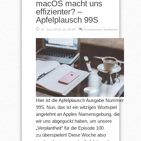
macOS macht uns
effizienter? –
Apfelplausch 99S
für
22. Juni 2019 um 18:50
Kommentare deaktiviert
Neuerungen
+
Eindrücke
aller
beta
2
|
macOS
macht
uns
effizienter?
–
Apfelplausch
99S
Hier ist die Apfelplausch Ausgabe Nummer
99S. Nun, das ist ein witziges Wortspiel
angelehnt an Apples Namensgebung, die
wir uns abgeguckt haben, um unsere
„Verplantheit“ für die Episode 100
zu überspielen! Diese Woche also