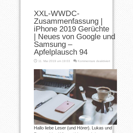
XXL-WWDC-
Zusammenfassung |
iPhone 2019 Gerüchte
| Neues von Google und
Samsung –
Apfelplausch 94
für
11. Mai 2019 um 19:03
Kommentare deaktiviert
XXL-
WWDC-
Zusammenfassu
|
iPhone
2019
Gerüchte
| Neues
von
Google
und
Samsung
–
Apfelplausch
Hallo liebe Leser (und Hörer). Lukas und
94