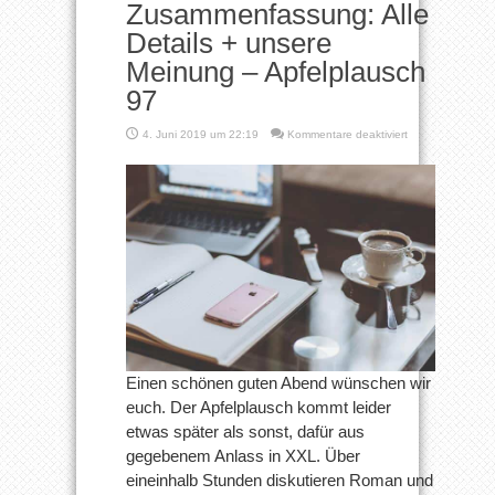
Zusammenfassung: Alle
Details + unsere
Meinung – Apfelplausch
97
für
4. Juni 2019 um 22:19
Kommentare deaktiviert
WWDC-
XXL-
Zusammenfassun
Alle
Details
+
unsere
Meinung
–
Apfelplausch
97
Einen schönen guten Abend wünschen wir
euch. Der Apfelplausch kommt leider
etwas später als sonst, dafür aus
gegebenem Anlass in XXL. Über
eineinhalb Stunden diskutieren Roman und