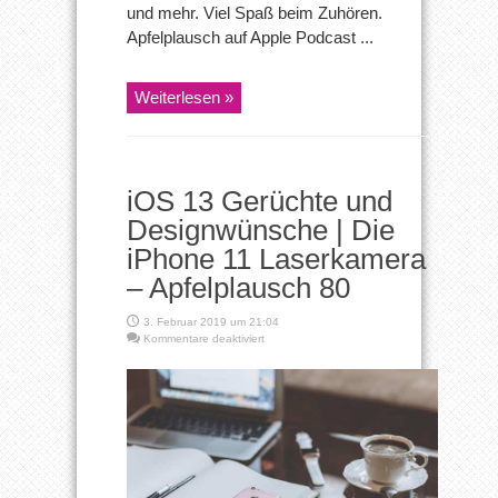
und mehr. Viel Spaß beim Zuhören.
Apfelplausch auf Apple Podcast ...
Weiterlesen »
iOS 13 Gerüchte und
Designwünsche | Die
iPhone 11 Laserkamera
– Apfelplausch 80
3. Februar 2019 um 21:04
für
Kommentare deaktiviert
iOS
13
Gerüchte
und
Designwünsche
| Die
iPhone
11
Laserkamera