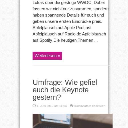
Lukas über die gestrige WWDC. Dabei
fassen wir nicht nur zusammen, sondern
haben spannende Details für euch und
geben unsere ersten Eindrücke preis.
Apfelplausch auf Apple Podcast
Apfelplausch auf Radio.de Apfelplausch
auf Spotify Die heutigen Themen ...
Weiterlesen »
Umfrage: Wie gefiel
euch die Keynote
gestern?
für
4. Juni 2019 um 14:04
Kommentare deaktiviert
Umfrage:
Wie
gefiel
euch
die