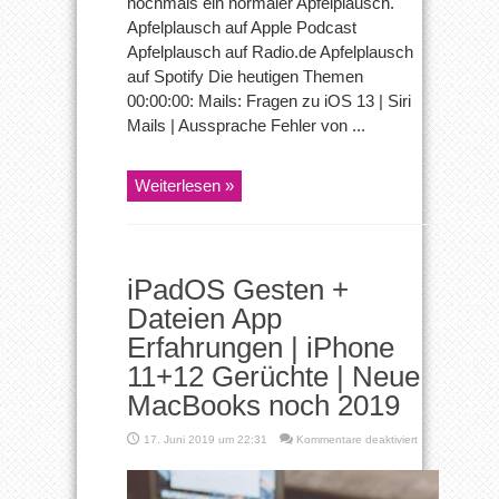
nochmals ein normaler Apfelplausch.
Apfelplausch auf Apple Podcast
Apfelplausch auf Radio.de Apfelplausch
auf Spotify Die heutigen Themen
00:00:00: Mails: Fragen zu iOS 13 | Siri
Mails | Aussprache Fehler von ...
Weiterlesen »
iPadOS Gesten +
Dateien App
Erfahrungen | iPhone
11+12 Gerüchte | Neue
MacBooks noch 2019
für
17. Juni 2019 um 22:31
Kommentare deaktiviert
iPadOS
Gesten
+