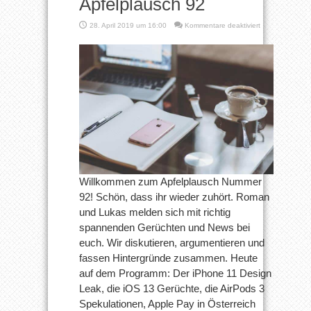
Apfelplausch 92
für
28. April 2019 um 16:00
Kommentare deaktiviert
iPhone
11
Design
geleakt
|
iOS
13
Gerüchte
| Wann
kommen
AirPods
3?
–
Apfelplausch
Willkommen zum Apfelplausch Nummer
92
92! Schön, dass ihr wieder zuhört. Roman
und Lukas melden sich mit richtig
spannenden Gerüchten und News bei
euch. Wir diskutieren, argumentieren und
fassen Hintergründe zusammen. Heute
auf dem Programm: Der iPhone 11 Design
Leak, die iOS 13 Gerüchte, die AirPods 3
Spekulationen, Apple Pay in Österreich