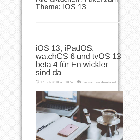
Thema: iOS 13
iOS 13, iPadOS,
watchOS 6 und tvOS 13
beta 4 für Entwickler
sind da
für
17. Juli 2019 um 19:59
Kommentare deaktiviert
iOS
13,
iPadOS,
watchOS
6
und
tvOS
13
beta
4
für
Entwickler