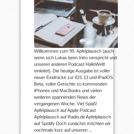
Dateien
App
Erfahrungen
|
iPhone
11+12
Gerüchte
| Neue
MacBooks
noch
2019
Willkommen zum 99. Apfelplausch (auch
wenn sich Lukas beim Intro verspricht und
unseren anderen Podcast HalloWelt!
einleitet). Die heutige Ausgabe ist voller
neuer Eindrücke zur iOS 13 und iPadOS
Beta, voller Gerüchte zu kommenden
iPhones und MacBooks und vielen
weiteren spannenden News der
vergangenen Woche. Viel Spaß!
Apfelplausch auf Apple Podcast
Apfelplausch auf Radio.de Apfelplausch
auf Spotify Doch zunächst möchten wir
nochmals kurz auf unseren ...