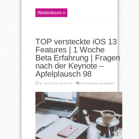
Weiterlesen »
TOP versteckte iOS 13
Features | 1 Woche
Beta Erfahrung | Fragen
nach der Keynote –
Apfelplausch 98
für
9. Juni 2019 um 20:36
Kommentare deaktiviert
TOP
versteckte
iOS
13
Features
| 1
Woche
Beta
Erfahrung
| Fragen
nach
der