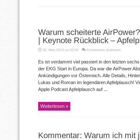
Warum scheiterte AirPower?
| Keynote Rückblick – Apfel
für
30. März 2019 um 20:30
Kommentare deaktiviert
Warum
scheiterte
Es ist verdammt viel passiert in den letzten sech
AirPower?
der EKG Start in Europa. Da war die AirPower Ab
| EKG
ausprobiert
Ankündigungen vor Österreich. Alle Details, Hinte
| Keynote
Lukas und Roman im legendären Apfelplausch! Vi
Rückblick
–
Apple Podcast Apfelplausch auf ...
Apfelplausch
88
Weiterlesen »
Kommentar: Warum ich mit 