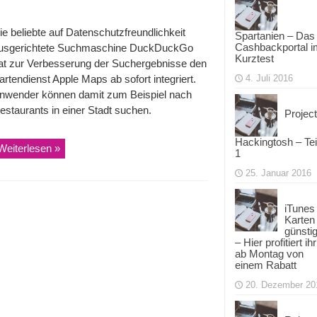
ie beliebte auf Datenschutzfreundlichkeit
Spartanien – Das
Cashbackportal i
usgerichtete Suchmaschine DuckDuckGo
ine
Kurztest
Go
at zur Verbesserung der Suchergebnisse den
artendienst Apple Maps ab sofort integriert.
4. Juli 2016
nwender können damit zum Beispiel nach
estaurants in einer Stadt suchen.
Project
Hackingtosh – Tei
Weiterlesen »
1
25. Januar 2016
iTunes
Karten
günsti
– Hier profitiert ihr
ab Montag von
einem Rabatt
20. Dezember 20