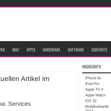
Prozent steigen
iPadOS 27 spendiert iPad zwei neue Funktionen
Apple teste
l
Apples Smartbrille könnte das nächste große Gesundheits-Gadget werden
Pods mit Kameras sollen bereits im September erscheinen
Gebrauchte Mac-Syste
im 2. Quartal
PAD
MAC
APPLE
HARDWARE
SOFTWARE
GERÜCHTE
HIGHLIGHTS
uellen Artikel im
iPhone 6s
iPad Pro
Apple TV 4
Apple Watch
iOS 10
ma: Services
Mobilfunktarife
2017