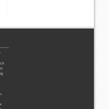
r
uch
en
ig
n.
ix