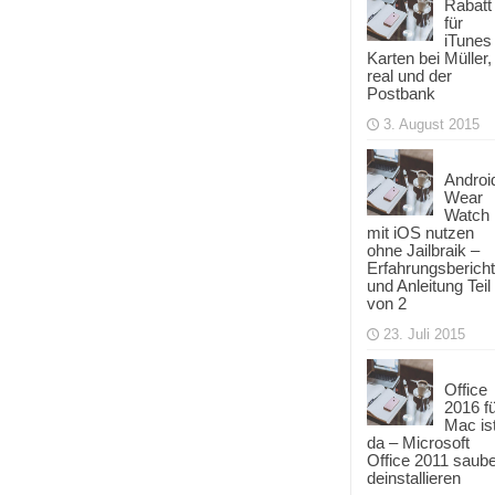
Rabatt
für
iTunes
Karten bei Müller,
real und der
Postbank
3. August 2015
Androi
Wear
Watch
mit iOS nutzen
ohne Jailbraik –
Erfahrungsbericht
und Anleitung Teil
von 2
23. Juli 2015
Office
2016 f
Mac is
da – Microsoft
Office 2011 saub
deinstallieren