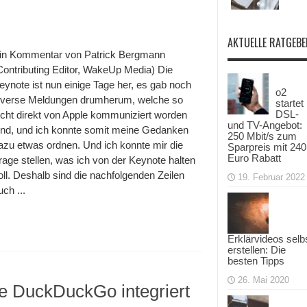
AKTUELLE RATGEBE
in Kommentar von Patrick Bergmann
Contributing Editor, WakeUp Media) Die
eynote ist nun einige Tage her, es gab noch
o2
iverse Meldungen drumherum, welche so
startet
DSL-
icht direkt von Apple kommuniziert worden
und TV-Angebot:
ind, und ich konnte somit meine Gedanken
250 Mbit/s zum
azu etwas ordnen. Und ich konnte mir die
Sparpreis mit 240
Euro Rabatt
rage stellen, was ich von der Keynote halten
oll. Deshalb sind die nachfolgenden Zeilen
19. Februar 2022
uch ...
Erklärvideos selb
erstellen: Die
besten Tipps
26. Mai 2020
e DuckDuckGo integriert