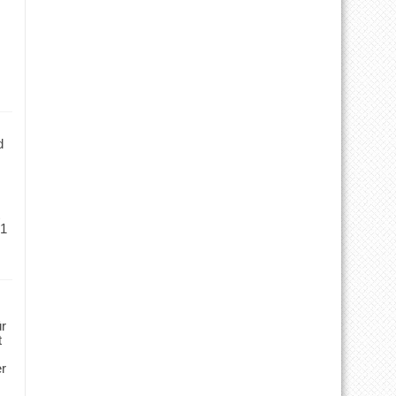
d
 1
ür
t
er