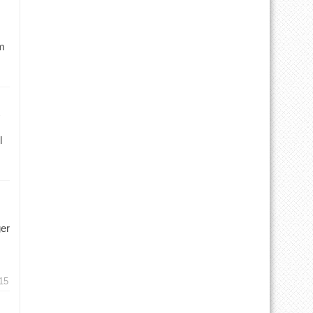
m
l
ger
15