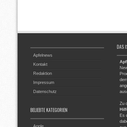
DAS I
Apfelnews
Apf
Kontakt
New
Redaktion
Pro
dem
Impressum
ang
Datenschutz
aus
Zu 
BELIEBTE KATEGORIEN
Hil
Es 
dab
Apple