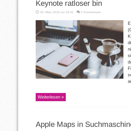
Keynote ratloser bin
29. März 2019 um 18:32
2 Kommentare
E
(
K
d
n
s
d
F
s
a
Weiterlesen »
Apple Maps in Suchmaschin