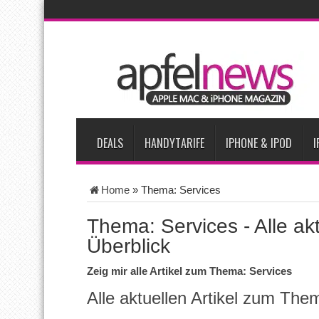
AKTUELLE NACHRICHTEN
iPhone Ultra lässt Verkauf faltbarer Smartphones 2026 um 20 
iPhone 18 Pro: Diese 3 großen Upgrades bringt das Top-Model
iPhone Air 2 für Anfang 2027 erwartet
Apples vermutete Air
Apple erzielt 49 Prozent des weltweiten Smartphone-Umsatzes 
DEALS
HANDYTARIFE
IPHONE & IPOD
I
Home
»
Thema: Services
Thema: Services - Alle akt
Überblick
Zeig mir alle Artikel zum Thema: Services
Alle aktuellen Artikel zum The