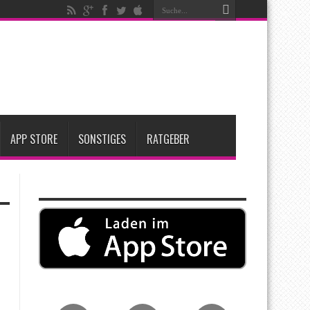
t zwei neue Display-Panels für iPhone-Modelle 2027
Apple übernimmt Softwarefirma PlasmaSolve
me: Eine wirtschaftliche und nachhaltige Entscheidung
APP STORE
SONSTIGES
RATGEBER