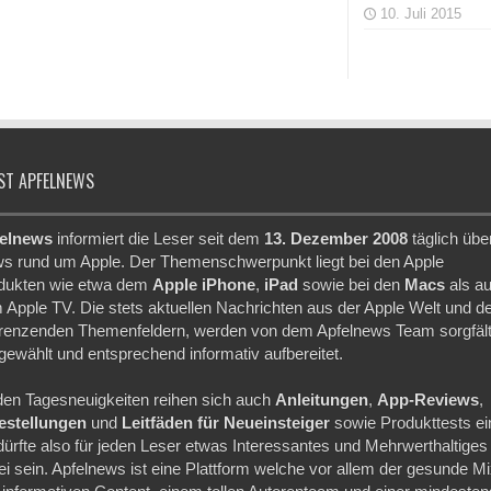
10. Juli 2015
ST APFELNEWS
elnews
informiert die Leser seit dem
13. Dezember 2008
täglich übe
s rund um Apple. Der Themenschwerpunkt liegt bei den Apple
dukten wie etwa dem
Apple iPhone
,
iPad
sowie bei den
Macs
als a
 Apple TV. Die stets aktuellen Nachrichten aus der Apple Welt und d
renzenden Themenfeldern, werden von dem Apfelnews Team sorgfält
gewählt und entsprechend informativ aufbereitet.
den Tagesneuigkeiten reihen sich auch
Anleitungen
,
App-Reviews
,
festellungen
und
Leitfäden für Neueinsteiger
sowie Produkttests ei
dürfte also für jeden Leser etwas Interessantes und Mehrwerthaltiges
ei sein. Apfelnews ist eine Plattform welche vor allem der gesunde M