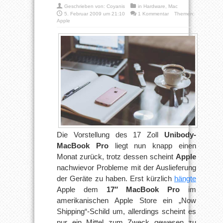
Geschrieben von:
Coyanis
in
Hardware
,
Mac
5. Februar 2009 um 21:10
1 Kommentar
Themen:
Apple
Die Vorstellung des 17 Zoll
Unibody-
MacBook Pro
liegt nun knapp einen
Monat zurück, trotz dessen scheint
Apple
nachwievor Probleme mit der Auslieferung
der Geräte zu haben. Erst kürzlich
hängte
Apple dem
17″ MacBook Pro
im
amerikanischen Apple Store ein „Now
Shipping“-Schild um, allerdings scheint es
nur ein Mittel zum Zweck gewesen zu