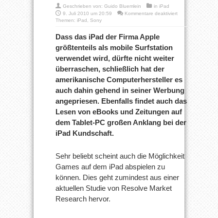
Geschrieben von:
Guido Bluemlein
in
iPad
für
9. Juli 2010 um 20:59
Kommentare deaktiviert
Studie
Themen:
iPad
,
Sony
beweist:
Gamer
Dass das iPad der Firma Apple
bevorzugen
größtenteils als mobile Surfstation
iPad
statt
verwendet wird, dürfte nicht weiter
Spiele-
überraschen, schließlich hat der
Handhelds
amerikanische Computerhersteller es
auch dahin gehend in seiner Werbung
angepriesen. Ebenfalls findet auch das
Lesen von eBooks und Zeitungen auf
dem Tablet-PC großen Anklang bei der
iPad Kundschaft.
Sehr beliebt scheint auch die Möglichkeit
Games auf dem iPad abspielen zu
können. Dies geht zumindest aus einer
aktuellen Studie von Resolve Market
Research hervor.