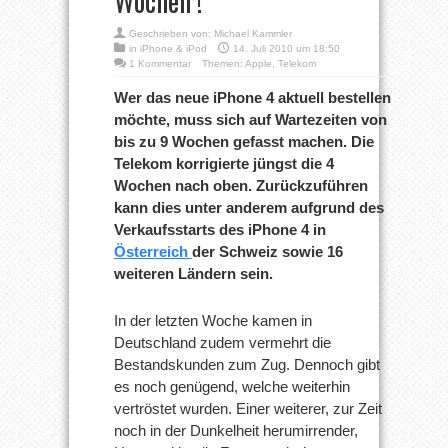
Wochen !
Geschrieben von:
Michael Kammler
in
iPhone & iPod
14. Juli 2010 um 18:50
1 Kommentar
Themen:
Apple
,
Telekom
Wer das neue iPhone 4 aktuell bestellen
möchte, muss sich auf Wartezeiten von
bis zu 9 Wochen gefasst machen. Die
Telekom korrigierte jüngst die 4
Wochen nach oben. Zurückzuführen
kann dies unter anderem aufgrund des
Verkaufsstarts des iPhone 4 in
Österreich
der Schweiz sowie 16
weiteren Ländern sein.
In der letzten Woche kamen in
Deutschland zudem vermehrt die
Bestandskunden zum Zug. Dennoch gibt
es noch genügend, welche weiterhin
vertröstet wurden. Einer weiterer, zur Zeit
noch in der Dunkelheit herumirrender,