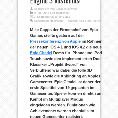
Engine 3 kostenlos!
Geschrieben von:
Michael Kammler
in
App Store & Applikationen
2. September 2010 um 10:51
für
Kommentare deaktiviert
Themen:
App Store
,
iTunes
App
Tipp:
Mike Capps der Firmenchef von Epic
Projekt
Games stellte gestern auf der
Sword
und
Pressekonferenz von Apple
im Rahmen
Epic
der neuen iOS 4.1 und iOS 4.2 die neue
Citadel
mit
Epic Citadel
Demo für iPhone und iPod
Unreal
Engine
Touch sowie den implementierten Duell
3
Klassiker „Projekt Sword“ vor.
kostenlos!
Verblüffend war dabei die tolle 3D
Grafik sowie die Anbindung an Apples
Gamecenter. Epic Citadel ist daher der
erste Spieltitel von 19 geplanten im
Gamecenter. Spieler können direkt zum
Kampf im Multiplayer Modus
eingeladen werden. Funktionen wie
Achievements werden ebenfalls im
neuen Gamecenter realisiert.