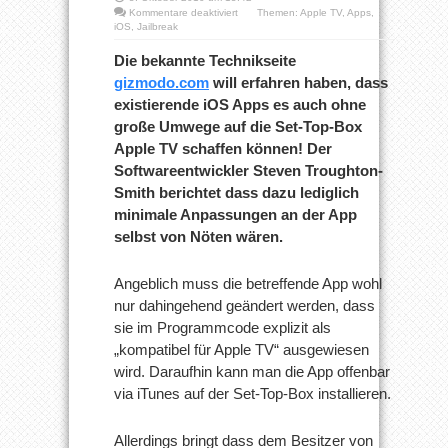
für
Kommentare deaktiviert
Themen:
Apple TV
,
Apps
,
iOS
iOS
,
Jailbreak
Apps
sollen
Die bekannte Technikseite
auch
gizmodo.com
will erfahren haben, dass
auf
Apple
existierende iOS Apps es auch ohne
TV
große Umwege auf die Set-Top-Box
laufen
Apple TV schaffen können! Der
Softwareentwickler Steven Troughton-
Smith berichtet dass dazu lediglich
minimale Anpassungen an der App
selbst von Nöten wären.
Angeblich muss die betreffende App wohl
nur dahingehend geändert werden, dass
sie im Programmcode explizit als
„kompatibel für Apple TV“ ausgewiesen
wird. Daraufhin kann man die App offenbar
via iTunes auf der Set-Top-Box installieren.
Allerdings bringt dass dem Besitzer von