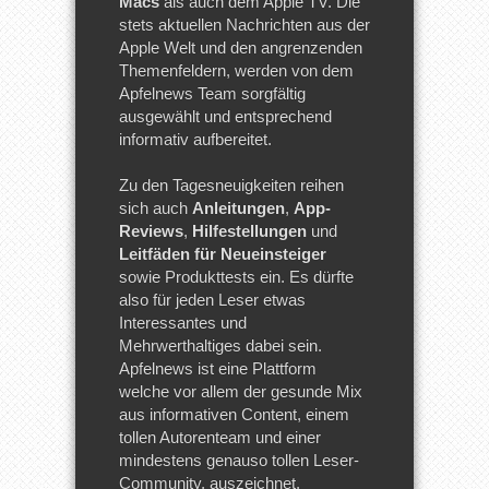
Macs
als auch dem Apple TV. Die
stets aktuellen Nachrichten aus der
Apple Welt und den angrenzenden
Themenfeldern, werden von dem
Apfelnews Team sorgfältig
ausgewählt und entsprechend
informativ aufbereitet.
Zu den Tagesneuigkeiten reihen
sich auch
Anleitungen
,
App-
Reviews
,
Hilfestellungen
und
Leitfäden für Neueinsteiger
sowie Produkttests ein. Es dürfte
also für jeden Leser etwas
Interessantes und
Mehrwerthaltiges dabei sein.
Apfelnews ist eine Plattform
welche vor allem der gesunde Mix
aus informativen Content, einem
tollen Autorenteam und einer
mindestens genauso tollen Leser-
Community, auszeichnet.