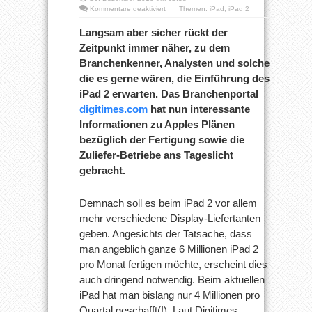
für
Kommentare deaktiviert
Themen:
iPad
,
iPad 2
iPad
2
Langsam aber sicher rückt der
–
Zeitpunkt immer näher, zu dem
mehr
Zuliefer-
Branchenkenner, Analysten und solche
Betriebe
die es gerne wären, die Einführung des
iPad 2 erwarten. Das Branchenportal
digitimes.com
hat nun interessante
Informationen zu Apples Plänen
bezüglich der Fertigung sowie die
Zuliefer-Betriebe ans Tageslicht
gebracht.
Demnach soll es beim iPad 2 vor allem
mehr verschiedene Display-Liefertanten
geben. Angesichts der Tatsache, dass
man angeblich ganze 6 Millionen iPad 2
pro Monat fertigen möchte, erscheint dies
auch dringend notwendig. Beim aktuellen
iPad hat man bislang nur 4 Millionen pro
Quartal geschafft(!). Laut Digitimes