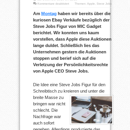
für
Kommentare deaktiviert
Themen:
Apple
,
Steve Jobs
Steve
Jobs
Am
Montag
haben wir bereits über die
Figuren:
kuriosen Ebay Verkäufe bezüglich der
Apple
unterbindet
Steve Jobs Figur von MIC Gadget
eBay
berichtet. Wir konnten uns kaum
Auktionen
vorstellen, dass Apple diese Auktionen
lange duldet. Schließlich lies das
Unternehmen gestern die Auktionen
stoppen und berief sich auf die
Verletzung der Persönlichkeitsrechte
von Apple CEO Steve Jobs.
Die Idee eine Steve Jobs Figur für den
Schreibtisch zu kreieren und
unter die
breite Masse zu
bringen war nicht
schlecht. Die
Nachfrage war
auch sofort
gegeben. Allerdings produzierte das