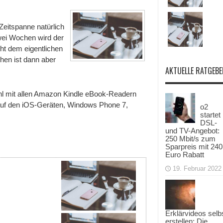
Zeitspanne natürlich
wei Wochen wird der
ht dem eigentlichen
ihen ist dann aber
AKTUELLE RATGEBE
hl mit allen Amazon Kindle eBook-Readern
 auf den iOS-Geräten, Windows Phone 7,
o2
startet
DSL-
und TV-Angebot:
250 Mbit/s zum
Sparpreis mit 240
Euro Rabatt
19. Februar 2022
Erklärvideos selb
erstellen: Die