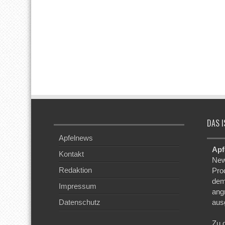
DAS I
Apfelnews
Apf
Kontakt
New
Redaktion
Pro
dem
Impressum
ang
Datenschutz
aus
Zu 