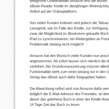
weltgrößte Onlinehändler Amazon erst die letzten
eBook-Reader Kindle im diesjährigen Weihnachtsg
Artikel auf der Onlineplattform.
Von vielen Kunden kritisiert wird jedoch die Tats
Lesegerät, wie im Falle des Kindle, zur Verfügung
zwar die Möglichkeit im iBookstore gekaufte Büc
iPad zu synchronisieren, ein Weitergeben an Freu
Problematik bislang nicht möglich!
Amazon hat den Wunsch vieler Kunden nun ansch
angenommen. Ab sofort lassen sich nämlich die 
verleihen. Als Grundvoraussetzung müssen allerd
Funktionalität steht zum einen bislang nur in de
Verlag das eBook auch dafür freigegeben haben.
Die Abwicklung selbst wird von Amazon dafür wen
lediglich die E-Mail-Adresse des Freundes, an d
dieser das geliehene Buch in einer der Kindle-Anw
14 Tage Zeit das Buch zu lesen.