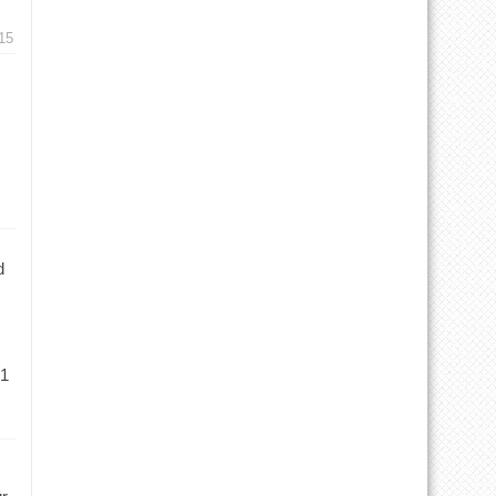
15
d
 1