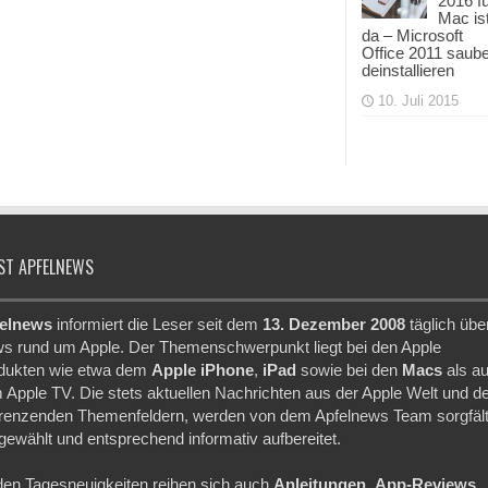
2016 f
Mac is
da – Microsoft
Office 2011 saub
deinstallieren
10. Juli 2015
ST APFELNEWS
elnews
informiert die Leser seit dem
13. Dezember 2008
täglich übe
s rund um Apple. Der Themenschwerpunkt liegt bei den Apple
dukten wie etwa dem
Apple iPhone
,
iPad
sowie bei den
Macs
als a
 Apple TV. Die stets aktuellen Nachrichten aus der Apple Welt und d
renzenden Themenfeldern, werden von dem Apfelnews Team sorgfält
gewählt und entsprechend informativ aufbereitet.
den Tagesneuigkeiten reihen sich auch
Anleitungen
,
App-Reviews
,