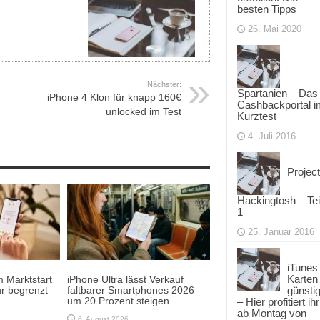
besten Tipps
26. Mai 2020
Nächster:
Spartanien – Das
iPhone 4 Klon für knapp 160€
Cashbackportal i
unlocked im Test
Kurztest
4. Juli 2016
Project
Hackingtosh – Tei
1
25. Januar 2016
iTunes
Karten
 Marktstart
iPhone Ultra lässt Verkauf
r begrenzt
faltbarer Smartphones 2026
günsti
um 20 Prozent steigen
– Hier profitiert ihr
ab Montag von
6. August 2026