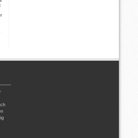
ür
t
er
r
uch
en
ig