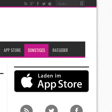
igen
iPadOS 27 spendiert iPad zwei neue Funktionen
nfang 2027 erwartet
APP STORE
SONSTIGES
RATGEBER