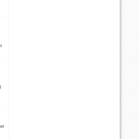
m
l
ger