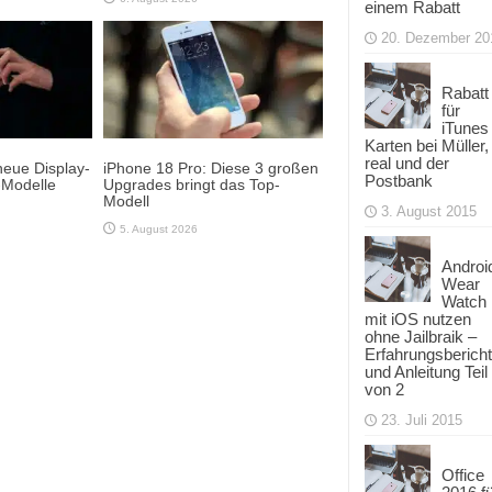
einem Rabatt
20. Dezember 20
Rabatt
für
iTunes
Karten bei Müller,
real und der
neue Display-
iPhone 18 Pro: Diese 3 großen
Postbank
-Modelle
Upgrades bringt das Top-
Modell
3. August 2015
5. August 2026
Androi
Wear
Watch
mit iOS nutzen
ohne Jailbraik –
Erfahrungsbericht
und Anleitung Teil
von 2
23. Juli 2015
Office