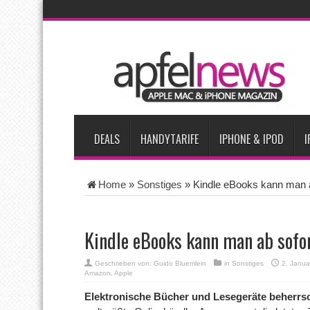
AKTUELLE NACHRICHTEN
Bericht: iPad-Lieferungen im 2. Quartal 2026 um 7,5 Prozent 
Vom iPad-Design zum eigenen T-Shirt: Checkliste für Apple-Kr
Apple testet zwei neue Display-Panels für iPhone-Modelle 20
Apples Smartbrille könnte das nächste große Gesundheits-Ga
DEALS
HANDYTARIFE
IPHONE & IPOD
I
Home
»
Sonstiges
»
Kindle eBooks kann man a
Kindle eBooks kann man ab sofor
Geschrieben von:
Guido Bluemlein
in
Sonstiges
2. Janua
Amazon
,
Apple
Elektronische Bücher und Lesegeräte beherrs