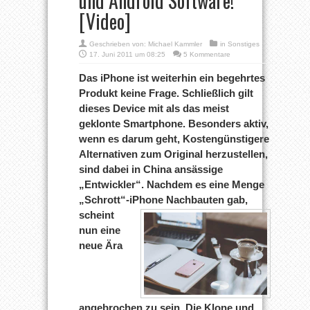
und Android Software!
[Video]
Geschrieben von:
Michael Kammler
in
Sonstiges
17. Juni 2011 um 08:25
5 Kommentare
Das iPhone ist weiterhin ein begehrtes
Produkt keine Frage. Schließlich gilt
dieses Device mit als das meist
geklonte Smartphone. Besonders aktiv,
wenn es darum geht, Kostengünstigere
Alternativen zum Original herzustellen,
sind dabei in China ansässige
„Entwickler“. Nachdem es eine Menge
„Schrott“-iPhone Nachbauten gab,
scheint
nun eine
neue Ära
angebrochen zu sein. Die Klone und