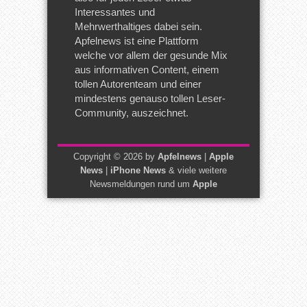
Interessantes und
Mehrwerthaltiges dabei sein.
Apfelnews ist eine Plattform
welche vor allem der gesunde Mix
aus informativen Content, einem
tollen Autorenteam und einer
mindestens genauso tollen Leser-
Community, auszeichnet.
Copyright © 2026 by
Apfelnews
|
Apple
News
|
iPhone News
& viele weitere
Newsmeldungen rund um
Apple