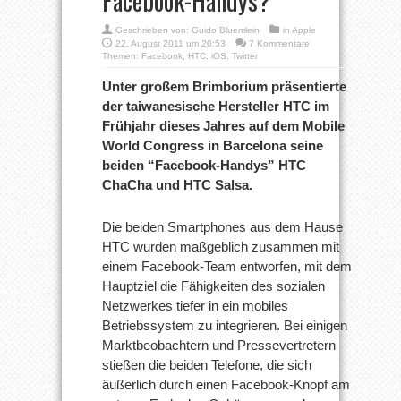
Facebook-Handys?
Geschrieben von:
Guido Bluemlein
in
Apple
22. August 2011 um 20:53
7 Kommentare
Themen:
Facebook
,
HTC
,
iOS
,
Twitter
Unter großem Brimborium präsentierte
der taiwanesische Hersteller HTC im
Frühjahr dieses Jahres auf dem Mobile
World Congress in Barcelona seine
beiden “Facebook-Handys” HTC
ChaCha und HTC Salsa.
Die beiden Smartphones aus dem Hause
HTC wurden maßgeblich zusammen mit
einem Facebook-Team entworfen, mit dem
Hauptziel die Fähigkeiten des sozialen
Netzwerkes tiefer in ein mobiles
Betriebssystem zu integrieren. Bei einigen
Marktbeobachtern und Pressevertretern
stießen die beiden Telefone, die sich
äußerlich durch einen Facebook-Knopf am