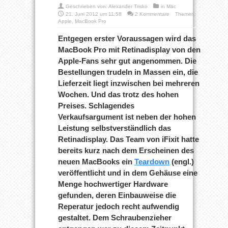
Geschrieben von:
Alexander Trisko
in
Mac
21. Juni 2012 um 11:58
2 Kommentare
Themen:
Apple
,
MacBook Pro
Entgegen erster Voraussagen wird das
MacBook Pro mit Retinadisplay von den
Apple-Fans sehr gut angenommen. Die
Bestellungen trudeln in Massen ein, die
Lieferzeit liegt inzwischen bei mehreren
Wochen. Und das trotz des hohen
Preises. Schlagendes
Verkaufsargument ist neben der hohen
Leistung selbstverständlich das
Retinadisplay. Das Team von iFixit hatte
bereits kurz nach dem Erscheinen des
neuen MacBooks ein
Teardown
(engl.)
veröffentlicht und in dem Gehäuse eine
Menge hochwertiger Hardware
gefunden, deren Einbauweise die
Reperatur jedoch recht aufwendig
gestaltet. Dem Schraubenzieher