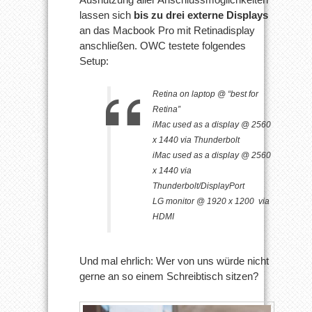
lassen sich
bis zu drei externe Displays
an das Macbook Pro mit Retinadisplay
anschließen. OWC testete folgendes
Setup:
Retina on laptop @ “best for
Retina”
iMac used as a display @ 2560
x 1440 via Thunderbolt
iMac used as a display @ 2560
x 1440 via
Thunderbolt/DisplayPort
LG monitor @ 1920 x 1200 via
HDMI
Und mal ehrlich: Wer von uns würde nicht
gerne an so einem Schreibtisch sitzen?