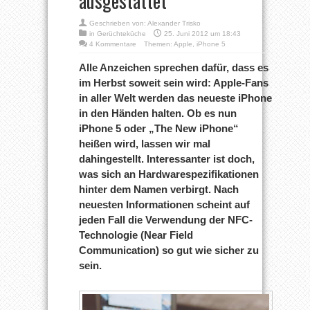
ausgestattet
Geschrieben von:
Alexander Trisko
in
Gerüchteküche
25. Juni 2012 um 18:43
4 Kommentare
Themen:
Apple
,
iPhone 5
Alle Anzeichen sprechen dafür, dass es
im Herbst soweit sein wird: Apple-Fans
in aller Welt werden das neueste iPhone
in den Händen halten. Ob es nun
iPhone 5 oder „The New iPhone“
heißen wird, lassen wir mal
dahingestellt. Interessanter ist doch,
was sich an Hardwarespezifikationen
hinter dem Namen verbirgt. Nach
neuesten Informationen scheint auf
jeden Fall die Verwendung der NFC-
Technologie (Near Field
Communication) so gut wie sicher zu
sein.