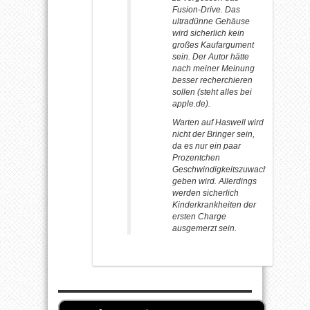
Fusion-Drive. Das
ultradünne Gehäuse
wird sicherlich kein
großes Kaufargument
sein. Der Autor hätte
nach meiner Meinung
besser recherchieren
sollen (steht alles bei
apple.de).
Warten auf Haswell wird
nicht der Bringer sein,
da es nur ein paar
Prozentchen
Geschwindigkeitszuwachs
geben wird. Allerdings
werden sicherlich
Kinderkrankheiten der
ersten Charge
ausgemerzt sein.