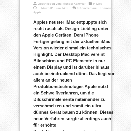
Geschrieben von:
Michael Kammler
in
Mac
3. März 2013 um 14:00
8 Kommentare
Themen:
Apple
Apples neuster iMac entpuppte sich
recht rasch als Design-Liebling unter
den Apple Geräten. Dem iPhone
Fertiger gelang mit der aktuellen iMac
Version wieder einmal ein technisches
Highlight. Der Desktop Mac vereint
Bildschirm und PC Elemente in nur
einem Display und ist darüber hinaus
auch beeindruckend dünn. Das liegt vor
allem an der neuen
Produktionstechnologie. Apple nutzt
ein Schweißverfahren, um die
Bildschirmelemente miteinander zu
verschmelzen und somit ein ultra
dünnes Gerät bauen zu können. Dieses
neue Verfahren sorgte allerdings auch
für erhöhte