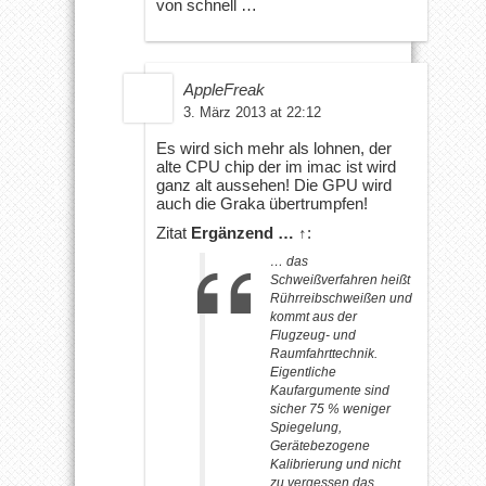
von schnell …
AppleFreak
3. März 2013 at 22:12
Es wird sich mehr als lohnen, der
alte CPU chip der im imac ist wird
ganz alt aussehen! Die GPU wird
auch die Graka übertrumpfen!
Zitat
Ergänzend …
↑
:
… das
Schweißverfahren heißt
Rührreibschweißen und
kommt aus der
Flugzeug- und
Raumfahrttechnik.
Eigentliche
Kaufargumente sind
sicher 75 % weniger
Spiegelung,
Gerätebezogene
Kalibrierung und nicht
zu vergessen das