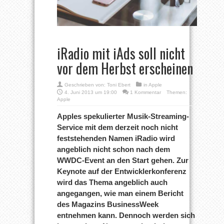
iRadio mit iAds soll nicht
vor dem Herbst erscheinen
Geschrieben von:
Toni Ebert
in
Apple
4. Juni 2013 um 19:00
1 Kommentar
Themen:
Apple
Apples spekulierter Musik-Streaming-
Service mit dem derzeit noch nicht
feststehenden Namen iRadio wird
angeblich nicht schon nach dem
WWDC-Event an den Start gehen. Zur
Keynote auf der Entwicklerkonferenz
wird das Thema angeblich auch
angegangen, wie man einem Bericht
des Magazins BusinessWeek
entnehmen kann. Dennoch werden sich