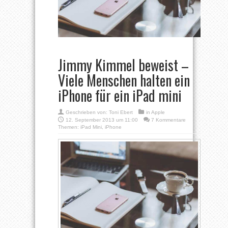
Jimmy Kimmel beweist –
Viele Menschen halten ein
iPhone für ein iPad mini
Geschrieben von:
Toni Ebert
in
Apple
12. September 2013 um 11:00
7 Kommentare
Themen:
iPad Mini
,
iPhone