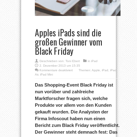
Apples iPads sind die
großen Gewinner vom
Black Friday
Geschrieben von:
Toni Ebert
in
iPad
2. Dezember 2013 um 15:35
für
Kommentare deaktiviert
Themen:
Apple
,
iPad
,
iPad
Apples
Air
,
iPad Mini
iPads
sind
Das Shopping-Event Black Friday ist
die
nun vorüber und zahlreiche
großen
Gewinner
Marktforscher fragen sich, welche
vom
Produkte vor allem von den Kunden
Black
Friday
gekauft wurden. Die Analysten der
Firma Infoscout haben nun einen
Bericht zum Black Friday veröffentlicht.
Der Gewinner steht demnach fest: Das