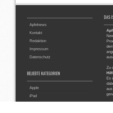
DAS I
Apfelnews
Apf
Kontakt
New
Redaktion
Pro
dem
Impressum
ang
Datenschutz
aus
Zu 
BELIEBTE KATEGORIEN
Hil
Es 
dab
Apple
aus
gen
iPad
iPhone