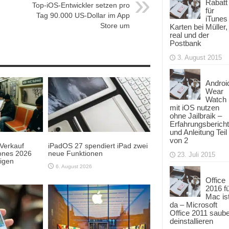
Rabatt
Top-iOS-Entwickler setzen pro
für
Tag 90.000 US-Dollar im App
iTunes
Store um
Karten bei Müller,
real und der
Postbank
3. August 2015
Androi
Wear
Watch
mit iOS nutzen
ohne Jailbraik –
Erfahrungsbericht
und Anleitung Teil
von 2
 Verkauf
iPadOS 27 spendiert iPad zwei
hones 2026
neue Funktionen
23. Juli 2015
igen
6. August 2026
Office
2016 f
Mac is
da – Microsoft
Office 2011 saub
deinstallieren