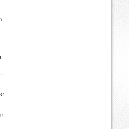
m
l
ger
15