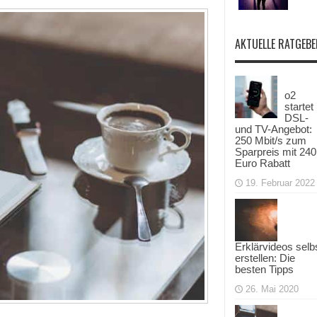
AKTUELLE RATGEBE
o2
startet
DSL-
und TV-Angebot:
250 Mbit/s zum
Sparpreis mit 240
Euro Rabatt
19. Februar 2022
Erklärvideos selb
erstellen: Die
besten Tipps
26. Mai 2020