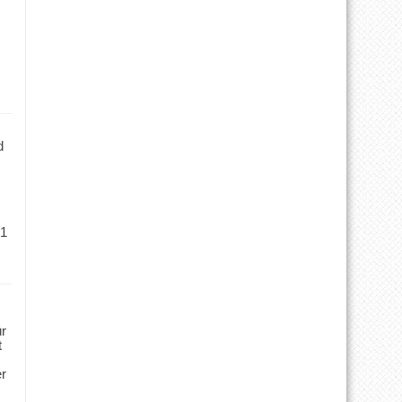
d
 1
ür
t
er