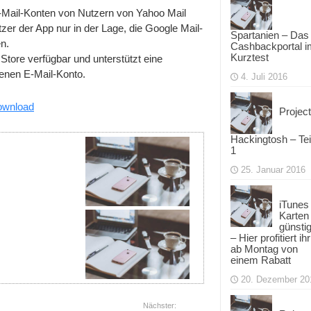
E-Mail-Konten von Nutzern von Yahoo Mail
zer der App nur in der Lage, die Google Mail-
Spartanien – Das
n.
Cashbackportal i
Kurztest
Store verfügbar und unterstützt eine
enen E-Mail-Konto.
4. Juli 2016
Download
Project
Hackingtosh – Tei
1
25. Januar 2016
iTunes
Karten
günsti
– Hier profitiert ihr
ab Montag von
einem Rabatt
20. Dezember 20
Nächster: