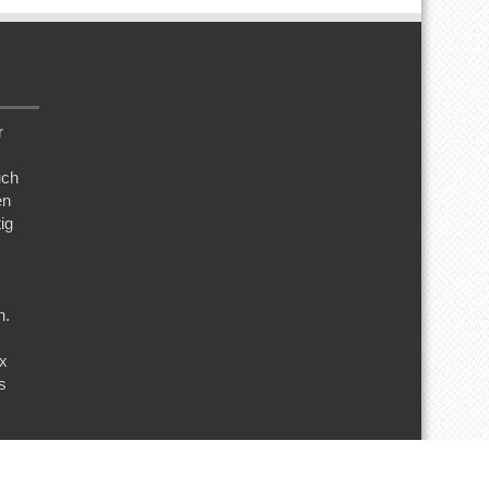
r
uch
en
ig
n.
ix
s