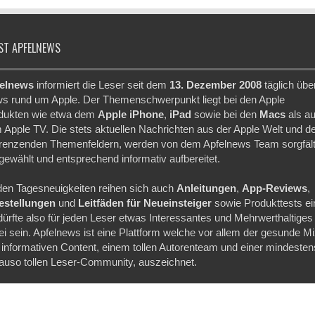
ST APFELNEWS
elnews
informiert die Leser seit dem
13. Dezember 2008
täglich übe
s rund um Apple. Der Themenschwerpunkt liegt bei den Apple
dukten wie etwa dem
Apple iPhone
,
iPad
sowie bei den
Macs
als a
 Apple TV. Die stets aktuellen Nachrichten aus der Apple Welt und d
renzenden Themenfeldern, werden von dem Apfelnews Team sorgfält
gewählt und entsprechend informativ aufbereitet.
den Tagesneuigkeiten reihen sich auch
Anleitungen
,
App-Reviews
,
festellungen
und
Leitfäden für Neueinsteiger
sowie Produkttests ei
dürfte also für jeden Leser etwas Interessantes und Mehrwerthaltiges
ei sein. Apfelnews ist eine Plattform welche vor allem der gesunde M
 informativen Content, einem tollen Autorenteam und einer mindesten
auso tollen Leser-Community, auszeichnet.