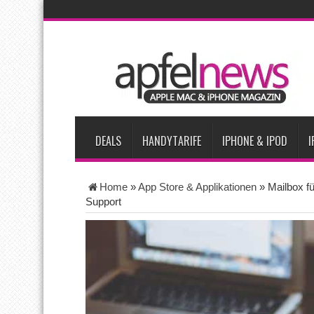
AKTUELLE NACHRICHTEN
Vom iPad-Design zum eigenen T-Shirt: Checkliste für Apple-Kr
Apple testet zwei neue Display-Panels für iPhone-Modelle 20
Apples Smartbrille könnte das nächste große Gesundheits-Ga
Apples vermutete AirPods mit Kameras sollen bereits im Sept
DEALS
HANDYTARIFE
IPHONE & IPOD
I
Home
»
App Store & Applikationen
»
Mailbox fü
Support