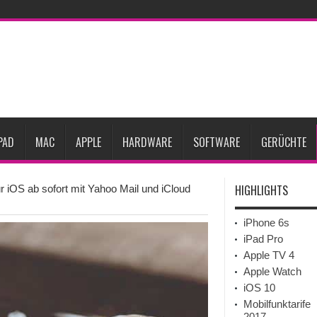
eative
iPhone Ultra lässt Verkauf faltbarer Smartphones 2026 um 20 Prozent ste
27
iPhone 18 Pro: Diese 3 großen Upgrades bringt das Top-Modell
dget werden
Apple übernimmt Softwarefirma PlasmaSolve
iPhone Air 2 für A
ember erscheinen
Gebrauchte Mac-Systeme: Eine wirtschaftliche und nachhalti
PAD
MAC
APPLE
HARDWARE
SOFTWARE
GERÜCHTE
HIGHLIGHTS
r iOS ab sofort mit Yahoo Mail und iCloud
iPhone 6s
iPad Pro
Apple TV 4
Apple Watch
iOS 10
Mobilfunktarife
2017