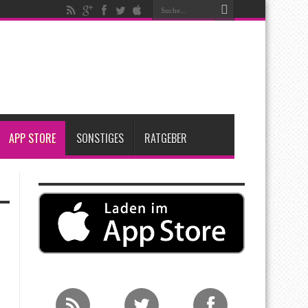
igen
iPadOS 27 spendiert iPad zwei neue Funktionen
nfang 2027 erwartet
ge Entscheidung
APP STORE
SONSTIGES
RATGEBER