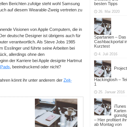
ellen Berichten zufolge steht wohl Samsung
besten Tipps
ch auf diesem Wearable-Zweig vertreten zu
26. Mai 2020
nnende Visionen von Apple Computern, die in
er deutsche Designer ist übrigens auch für
Spartanien – Das
Cashbackportal i
ter verantwortlich. Als Steve Jobs 1985
Kurztest
ihm Esslinger und führte seine Arbeiten bei
ück, allerdings ohne den
4. Juli 2016
nn der Karriere bei Apple designte Hartmut
 iPads
, beeindruckend oder nicht?
Project
Hackingtosh – Tei
ahren könnt ihr unter anderem der
Zeit-
1
25. Januar 2016
iTunes
Karten
günsti
– Hier profitiert ihr
ab Montag von