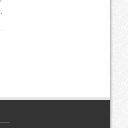
ür
t
er