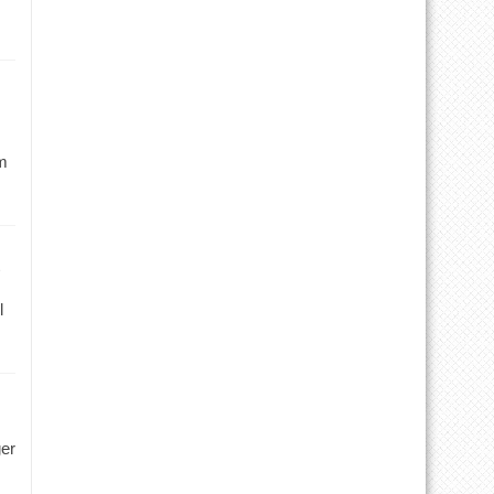
m
l
ger