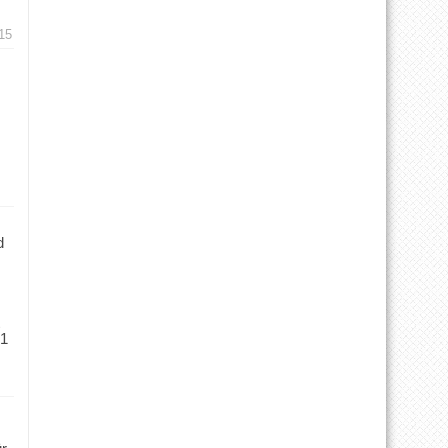
15
d
 1