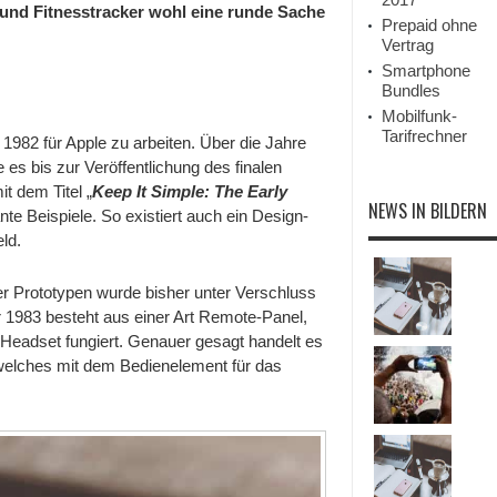
den
 und Fitnesstracker wohl eine runde Sache
80er
Prepaid ohne
Jahren
Vertrag
aufgetaucht
Smartphone
Bundles
Mobilfunk-
Tarifrechner
982 für Apple zu arbeiten. Über die Jahre
s bis zur Veröffentlichung des finalen
t dem Titel „
Keep It Simple: The Early
NEWS IN BILDERN
ante Beispiele. So existiert auch ein Design-
ld.
er Prototypen wurde bisher unter Verschluss
 1983 besteht aus einer Art Remote-Panel,
 Headset fungiert. Genauer gesagt handelt es
 welches mit dem Bedienelement für das