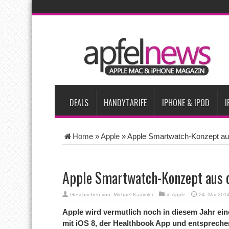
AKTUELLE NACHRICHTEN
Apple testet zwei neue Display-Panels für iPhone-Modelle 20
Apples Smartbrille könnte das nächste große Gesundheits-Ga
Apples vermutete AirPods mit Kameras sollen bereits im Sept
Apple erzielt 49 Prozent des weltweiten Smartphone-Umsatzes 
Tim Cook: Mehr Speicherlieferanten bedeuten nicht zwingend 
DEALS
HANDYTARIFE
IPHONE & IPOD
I
Home
»
Apple
»
Apple Smartwatch-Konzept aus
Apple Smartwatch-Konzept aus d
Geschrieben von:
Michael Kammler
in
Apple
24. Mai 201
Apple wird vermutlich noch in diesem Jahr e
mit iOS 8, der Healthbook App und entspreche