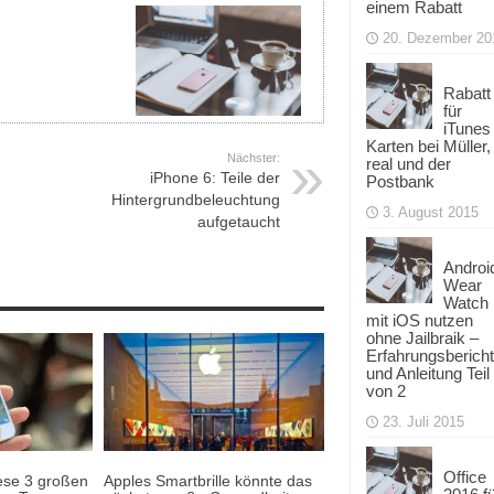
einem Rabatt
20. Dezember 20
Rabatt
für
iTunes
Karten bei Müller,
Nächster:
real und der
iPhone 6: Teile der
Postbank
Hintergrundbeleuchtung
3. August 2015
aufgetaucht
Androi
Wear
Watch
mit iOS nutzen
ohne Jailbraik –
Erfahrungsbericht
und Anleitung Teil
von 2
23. Juli 2015
Office
ese 3 großen
Apples Smartbrille könnte das