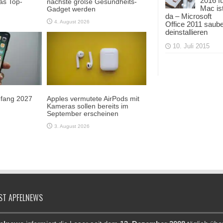
2016 f
as Top-
nächste große Gesundheits-
Mac is
Gadget werden
da – Microsoft
4. August 2026
Office 2011 saub
deinstallieren
10. Juli 2015
Anfang 2027
Apples vermutete AirPods mit
Kameras sollen bereits im
September erscheinen
3. August 2026
ST APFELNEWS