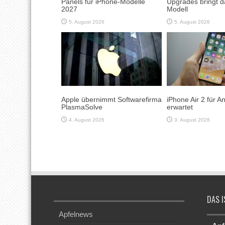
Panels für iPhone-Modelle
Upgrades bringt d
2027
Modell
5. August 2026
5. August 2026
Apple übernimmt Softwarefirma
iPhone Air 2 für 
PlasmaSolve
erwartet
4. August 2026
3. August 2026
DAS I
Apfelnews