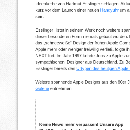
Ideenkerbe von Hartmut Esslinger schlagen. Aktu
kurz vor dem Launch einer neuen
Handyuhr
um au
sein.
Esslinger listet in seinem Werk noch weitere spa
dieser besonderen Form niemals gebaut wurden. D
das „schneeweiße“ Design der frühen Apple Compu
Apple mehr oder weniger freiwillig verließ, folgte 
NEXT fort. Im Jahr 1997 kehrte Jobs zu Apple zur
sympathischen Designer aus Deutschland. Zu Begi
Esslinger bereits den
Urtypen des heutigen Apple
Weitere spannende Apple Designs aus den 80er J
Galerie
entnehmen.
Keine News mehr verpassen! Unsere App