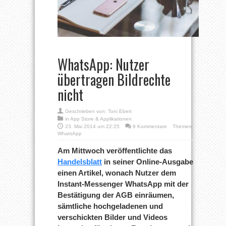
WhatsApp: Nutzer
übertragen Bildrechte
nicht
Geschrieben von:
Toni Ebert
in
App Store & Applikationen
23. Mai 2014 um 22:25
9 Kommentare
Themen:
WhatsApp
Am Mittwoch veröffentlichte das
Handelsblatt
in seiner Online-Ausgabe
einen Artikel, wonach Nutzer dem
Instant-Messenger WhatsApp mit der
Bestätigung der AGB einräumen,
sämtliche hochgeladenen und
verschickten Bilder und Videos