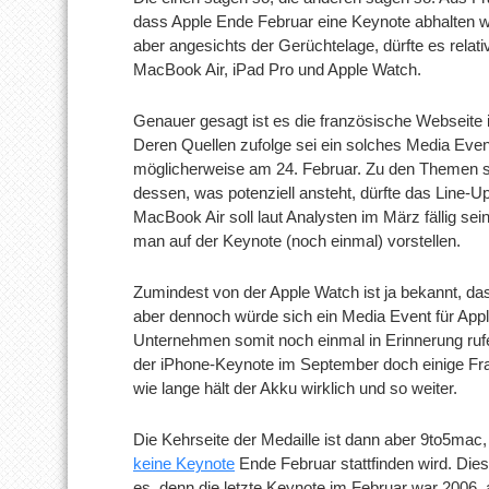
dass Apple Ende Februar eine Keynote abhalten w
aber angesichts der Gerüchtelage, dürfte es relati
MacBook Air, iPad Pro und Apple Watch.
Genauer gesagt ist es die französische Webseite 
Deren Quellen zufolge sei ein solches Media Event
möglicherweise am 24. Februar. Zu den Themen s
dessen, was potenziell ansteht, dürfte das Line-Up
MacBook Air soll laut Analysten im März fällig sei
man auf der Keynote (noch einmal) vorstellen.
Zumindest von der Apple Watch ist ja bekannt, das
aber dennoch würde sich ein Media Event für Appl
Unternehmen somit noch einmal in Erinnerung rufen
der iPhone-Keynote im September doch einige Frag
wie lange hält der Akku wirklich und so weiter.
Die Kehrseite der Medaille ist dann aber 9to5mac, 
keine Keynote
Ende Februar stattfinden wird. Dies
es, denn die letzte Keynote im Februar war 2006, a