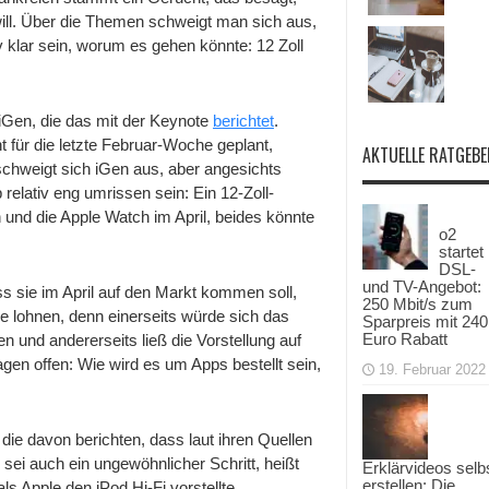
Februar
ill. Über die Themen schweigt man sich aus,
eine
Keynote
v klar sein, worum es gehen könnte: 12 Zoll
abhalten
–
iPad
Pro,
12″
iGen, die das mit der Keynote
berichtet
.
MacBook
 für die letzte Februar-Woche geplant,
Air,
AKTUELLE RATGEBE
Apple
chweigt sich iGen aus, aber angesichts
Watch?
 relativ eng umrissen sein: Ein 12-Zoll-
n und die Apple Watch im April, beides könnte
o2
startet
DSL-
und TV-Angebot:
s sie im April auf den Markt kommen soll,
250 Mbit/s zum
e lohnen, denn einerseits würde sich das
Sparpreis mit 240
Euro Rabatt
 und andererseits ließ die Vorstellung auf
en offen: Wie wird es um Apps bestellt sein,
19. Februar 2022
die davon berichten, dass laut ihren Quellen
 sei auch ein ungewöhnlicher Schritt, heißt
Erklärvideos selb
erstellen: Die
ls Apple den iPod Hi-Fi vorstellte.