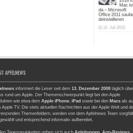
2016 f
Mac is
da – Microsoft
Office 2011 saub
deinstallieren
10. Juli 2015
ST APFELNEWS
elnews
informiert die Leser seit dem
13. Dezember 2008
täglich übe
s rund um Apple. Der Themenschwerpunkt liegt bei den Apple
dukten wie etwa dem
Apple iPhone
,
iPad
sowie bei den
Macs
als a
 Apple TV. Die stets aktuellen Nachrichten aus der Apple Welt und d
renzenden Themenfeldern, werden von dem Apfelnews Team sorgfält
gewählt und entsprechend informativ aufbereitet.
den Tagesneuigkeiten reihen sich auch
Anleitungen
,
App-Reviews
,