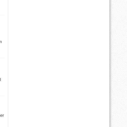
m
l
ger