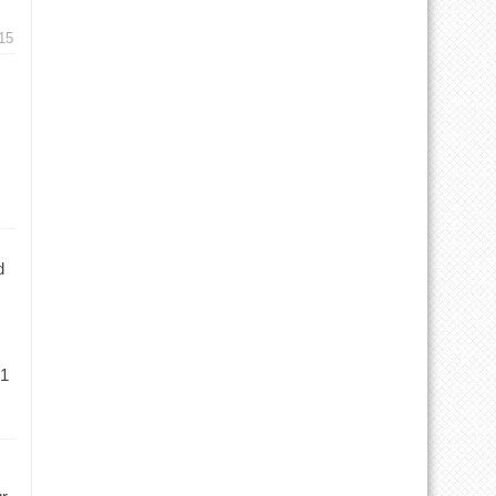
15
d
 1