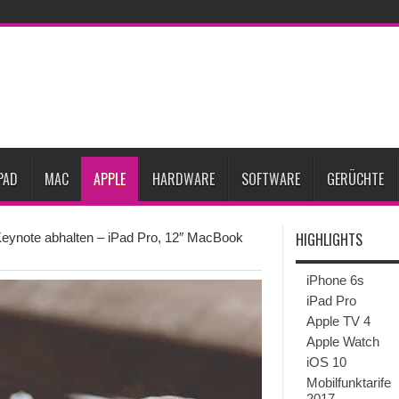
gesunken
iPhone 18 Pro zum Marktstart möglicherweise nur begrenzt verfügbar
eative
iPhone Ultra lässt Verkauf faltbarer Smartphones 2026 um 20 Prozent ste
27
iPhone 18 Pro: Diese 3 großen Upgrades bringt das Top-Modell
dget werden
Apple übernimmt Softwarefirma PlasmaSolve
iPhone Air 2 für A
PAD
MAC
APPLE
HARDWARE
SOFTWARE
GERÜCHTE
HIGHLIGHTS
Keynote abhalten – iPad Pro, 12″ MacBook
iPhone 6s
iPad Pro
Apple TV 4
Apple Watch
iOS 10
Mobilfunktarife
2017