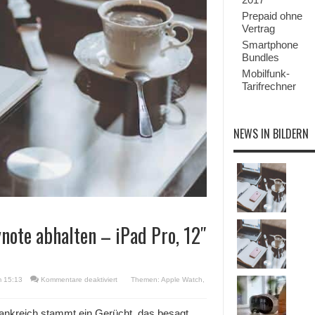
Prepaid ohne
Vertrag
Smartphone
Bundles
Mobilfunk-
Tarifrechner
NEWS IN BILDERN
note abhalten – iPad Pro, 12″
für
m 15:13
Kommentare deaktiviert
Themen:
Apple Watch
,
Apple
soll
Ende
rankreich stammt ein Gerücht, das besagt,