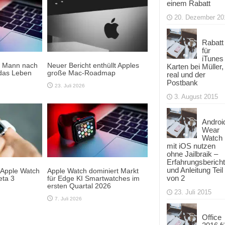
einem Rabatt
20. Dezember 20
Rabatt
für
iTunes
t Mann nach
Neuer Bericht enthüllt Apples
Karten bei Müller,
das Leben
große Mac-Roadmap
real und der
Postbank
23. Juli 2026
3. August 2015
Androi
Wear
Watch
mit iOS nutzen
ohne Jailbraik –
Erfahrungsbericht
und Anleitung Teil
e Apple Watch
Apple Watch dominiert Markt
von 2
eta 3
für Edge KI Smartwatches im
ersten Quartal 2026
23. Juli 2015
7. Juli 2026
Office