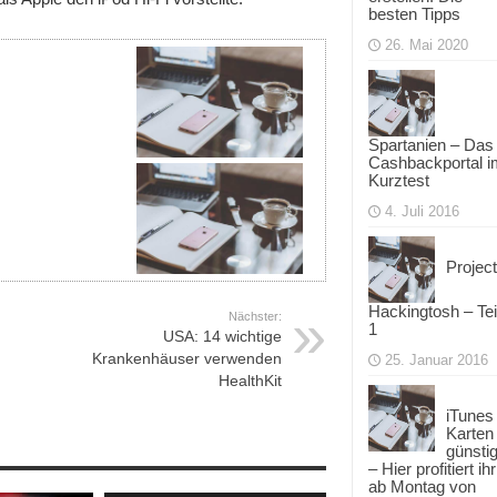
besten Tipps
26. Mai 2020
Spartanien – Das
Cashbackportal i
Kurztest
4. Juli 2016
Project
Hackingtosh – Tei
Nächster:
1
USA: 14 wichtige
Krankenhäuser verwenden
25. Januar 2016
HealthKit
iTunes
Karten
günsti
– Hier profitiert ihr
ab Montag von