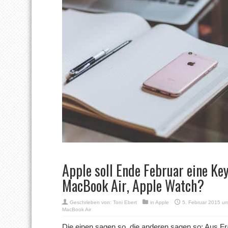
Apple soll Ende Februar eine Key
MacBook Air, Apple Watch?
Geschrieben von:
Toni Ebert
in
Apple
5. Februar 2015 u
MacBook Air
Die einen sagen so, die anderen sagen so: Aus F