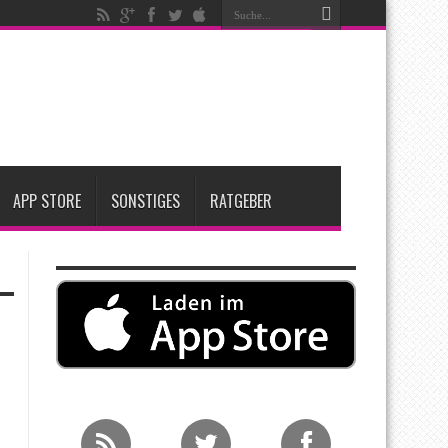
igen
iPadOS 27 spendiert iPad zwei neue Funktionen
nfang 2027 erwartet
APP STORE
SONSTIGES
RATGEBER