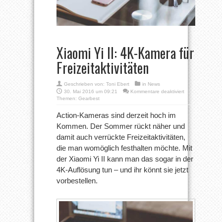
Xiaomi Yi II: 4K-Kamera für
Freizeitaktivitäten
Geschrieben von:
Toni Ebert
in
News
für
30. Mai 2016 um 09:21
Kommentare deaktiviert
Xiaomi
Themen:
Gearbest
Yi
II:
Action-Kameras sind derzeit hoch im
4K-
Kommen. Der Sommer rückt näher und
Kamera
für
damit auch verrückte Freizeitaktivitäten,
Freizeitaktivitäte
die man womöglich festhalten möchte. Mit
der Xiaomi Yi II kann man das sogar in der
4K-Auflösung tun – und ihr könnt sie jetzt
vorbestellen.