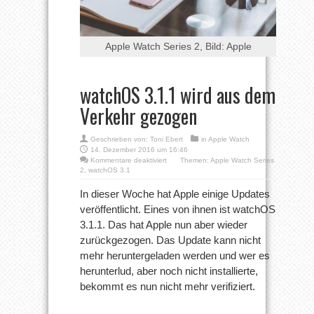
Apple Watch Series 2, Bild: Apple
watchOS 3.1.1 wird aus dem
Verkehr gezogen
Geschrieben von:
Toni Ebert
in
Apple Watch
14. Dezember 2016 um 16:46
für
Kommentare deaktiviert
Themen:
Apple Watch Series
watchOS
2
,
watchOS 3.1
3.1.1
wird
In dieser Woche hat Apple einige Updates
aus
veröffentlicht. Eines von ihnen ist watchOS
dem
Verkehr
3.1.1. Das hat Apple nun aber wieder
gezogen
zurückgezogen. Das Update kann nicht
mehr heruntergeladen werden und wer es
herunterlud, aber noch nicht installierte,
bekommt es nun nicht mehr verifiziert.