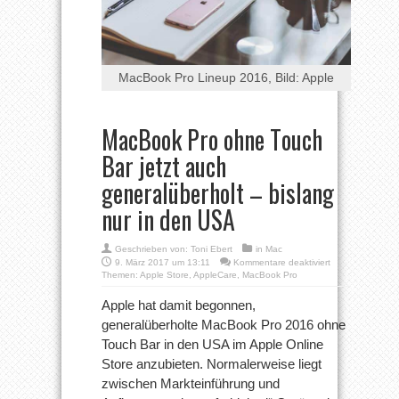
MacBook Pro Lineup 2016, Bild: Apple
MacBook Pro ohne Touch
Bar jetzt auch
generalüberholt – bislang
nur in den USA
Geschrieben von:
Toni Ebert
in
Mac
für
9. März 2017 um 13:11
Kommentare deaktiviert
MacBook
Themen:
Apple Store
,
AppleCare
,
MacBook Pro
Pro
ohne
Apple hat damit begonnen,
Touch
generalüberholte MacBook Pro 2016 ohne
Bar
jetzt
Touch Bar in den USA im Apple Online
auch
Store anzubieten. Normalerweise liegt
generalüberholt
–
zwischen Markteinführung und
bislang
nur