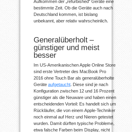
Aufkommen der „refurbished“ Geräte eine
in
bestimmte Zeit. Ob die Geräte auch nach
den
USA
Deutschland kommen, ist bislang
unbekannt, aber relativ wahrscheinlich.
Generalüberholt –
günstiger und meist
besser
Im US-Amerikanischen Apple Online Store
sind erste Vertreter des MacBook Pro
2016 ohne Touch Bar als generalüberholte
Geräte
aufgetaucht
. Diese sind je nach
Konfiguration zwischen 12 und 16 Prozent
günstiger als die Neuware und haben einen
entscheidenden Vorteil: Es handelt sich um
Rückläufer, die von einem Apple-Techniker
noch einmal auf Herz und Nieren getestet
wurden. Damit dürften typische Probleme,
etwa falsche Farben beim Display, nicht