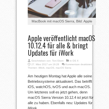
MacBook mit macOS Sierra, Bild: Apple
Apple veröffentlicht macOS
10.12.4 für alle & bringt
Updates für iWork
Geschrieben von:
Toni Ebert
in
OS X
für
27. März 2017 um 19:28
Kommentare deaktiviert
Apple
Themen:
iWork
,
macOS
,
macOS Sierra
veröffentlicht
macOS
Am heutigen Montag hat Apple alle seine
10.12.4
Betriebssysteme aktualisiert. Das betrifft
für
alle
iOS, watchOS, tvOS und auch macOS.
&
Um letzteres soll es jetzt gehen, denn
bringt
Updates
macOS Sierra Version 10.12.4 ist jetzt für
für
iWork
alle zu haben. Ebenfalls neu: Updates für
iWork.