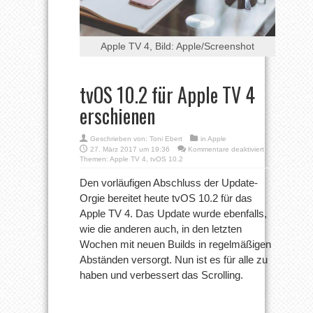
Apple TV 4, Bild: Apple/Screenshot
tvOS 10.2 für Apple TV 4
erschienen
Geschrieben von:
Toni Ebert
in
Apple
für
27. März 2017 um 19:36
Kommentare deaktiviert
tvOS
Themen:
Apple TV 4
,
tvOS 10.2
10.2
für
Den vorläufigen Abschluss der Update-
Apple
Orgie bereitet heute tvOS 10.2 für das
TV
4
Apple TV 4. Das Update wurde ebenfalls,
erschienen
wie die anderen auch, in den letzten
Wochen mit neuen Builds in regelmäßigen
Abständen versorgt. Nun ist es für alle zu
haben und verbessert das Scrolling.