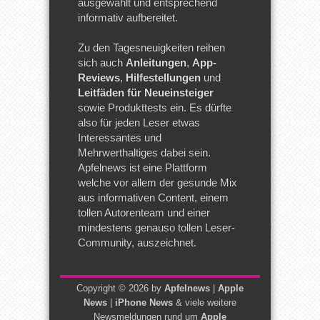
ausgewählt und entsprechend
informativ aufbereitet.
Zu den Tagesneuigkeiten reihen
sich auch
Anleitungen
,
App-
Reviews
,
Hilfestellungen
und
Leitfäden für Neueinsteiger
sowie Produkttests ein. Es dürfte
also für jeden Leser etwas
Interessantes und
Mehrwerthaltiges dabei sein.
Apfelnews ist eine Plattform
welche vor allem der gesunde Mix
aus informativen Content, einem
tollen Autorenteam und einer
mindestens genauso tollen Leser-
Community, auszeichnet.
Copyright © 2026 by
Apfelnews
|
Apple
News
|
iPhone News
& viele weitere
Newsmeldungen rund um
Apple