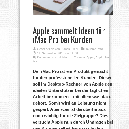
Apple sammelt Ideen für
iMac Pro bei Kunden
Geschrieben von:
Simon Friedl
in
Apple
,
Mac
11. September 2018 um 19:00
für
Kommentare deaktiviert
Themen:
Apple
,
Apple Store
,
Apple
Mac
sammelt
Ideen
Der iMac Pro ist ein Produkt gemacht
für
für den professionellen Kunden. Dieser
iMac
Pro
soll im Desktop-Rechner von Apple den
bei
idealen Unterstützer bei der täglichen
Kunden
Arbeit bekommen – mit allem was dazu
gehört. Somit wird an Leistung nicht
gespart. Aber was ist darüberhinaus
noch wichtig für die Zielgruppe? Dies
versucht Apple nun durch Umfragen bei
den Kunden selbst herauszufinden.