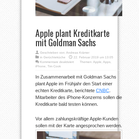
Apple plant Kreditkarte
mit Goldman Sachs
Geschrieben von:
Andreas Krämer
in
Gerüchteküche
22. Februar 2019 um 13:05
für
Kommentare deaktiviert
Themen:
Apple
,
Apps
,
Apple
iPhone
,
Tim Cook
plant
Kreditkarte
In Zusammenarbeit mit Goldman Sachs
mit
plant Apple im Frühjahr den Start einer
Goldman
Sachs
echten Kreditkarte, berichtete
CNBC
.
Mitarbeiter des iPhone-Konzerns sollen die
Kreditkarte bald testen können.
Vor allem zahlungskräftige Apple-Kunden
sollen mit der Karte angesprochen werden.