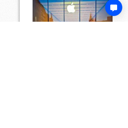
Apples Smartbrille könnte das nächste
große Gesundheits-Gadget werden
4. August 2026
Apple übernimmt Softwarefirma
PlasmaSolve