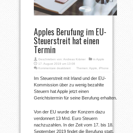
Apples Berufung im EU-
Steuerstreit hat einen
Termin
Geschrieben von:
Andreas Krämer
in
Apple
17. August 2019 um 13:08
für
Kommentare deaktiviert
Themen:
Apple
,
iPhone
Apples
Berufung
Im Steuerstreit mit Irland und der EU-
im
Kommission über zu wenig bezahlte
EU-
Steuerstreit
Steuern hat Apple jetzt einen
hat
Gerichtstermin für seine Berufung erhalten.
einen
Termin
Von der EU wurde der Konzern dazu
verdonnert 13 Mrd. Euro Steuern
nachzuzahlen. In der Zeit vom 17. bis 18.
September 2019 findet die Berufung statt.