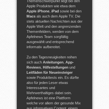
Themenschwerpunkt liegt bei den
Apple Produkten wie etwa dem
Apple iPhone
,
iPad
sowie bei den
Macs
als auch dem Apple TV. Die
stets aktuellen Nachrichten aus der
Apple Welt und den angrenzenden
Themenfeldern, werden von dem
Apfelnews Team sorgfältig
ausgewählt und entsprechend
informativ aufbereitet.
Zu den Tagesneuigkeiten reihen
sich auch
Anleitungen
,
App-
Reviews
,
Hilfestellungen
und
Leitfäden für Neueinsteiger
sowie Produkttests ein. Es dürfte
also für jeden Leser etwas
Interessantes und
Mehrwerthaltiges dabei sein.
Apfelnews ist eine Plattform
welche vor allem der gesunde Mix
aus informativen Content, einem