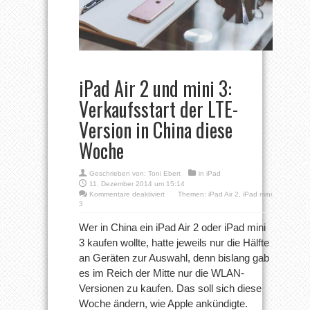
iPad Air 2 und mini 3:
Verkaufsstart der LTE-
Version in China diese
Woche
Geschrieben von:
Toni Ebert
in
iPad
11. Dezember 2014 um 15:14
für
Kommentare deaktiviert
Themen:
iPad Air 2
,
iPad mini
iPad
3
Air
2
Wer in China ein iPad Air 2 oder iPad mini
und
3 kaufen wollte, hatte jeweils nur die Hälfte
mini
3:
an Geräten zur Auswahl, denn bislang gab
Verkaufsstart
es im Reich der Mitte nur die WLAN-
der
LTE-
Versionen zu kaufen. Das soll sich diese
Version
in
Woche ändern, wie Apple ankündigte.
China