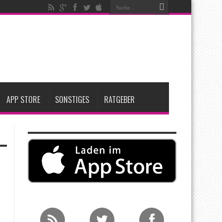
t zwei neue Display-Panels für iPhone-Modelle 2027
Apple übernimmt Softwarefirma PlasmaSolve
me: Eine wirtschaftliche und nachhaltige Entscheidung
APP STORE
SONSTIGES
RATGEBER