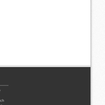
r
uch