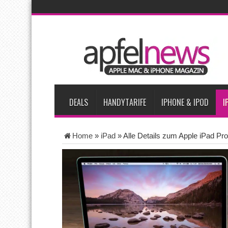
AKTUELLE NACHRICHTEN
iPhone Ultra lässt Verkauf faltbarer Smartphones 2026 um 20 
iPhone 18 Pro: Diese 3 großen Upgrades bringt das Top-Model
iPhone Air 2 für Anfang 2027 erwartet
Apples vermutete Air
Apple erzielt 49 Prozent des weltweiten Smartphone-Umsatzes 
DEALS
HANDYTARIFE
IPHONE & IPOD
I
Home
»
iPad
»
Alle Details zum Apple iPad Pr