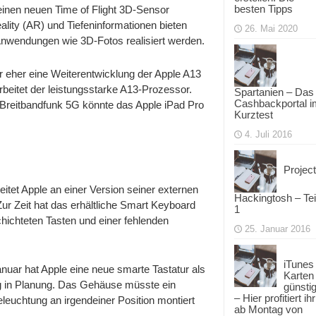
besten Tipps
einen neuen Time of Flight 3D-Sensor
lity (AR) und Tiefeninformationen bieten
26. Mai 2020
Anwendungen wie 3D-Fotos realisiert werden.
 eher eine Weiterentwicklung der Apple A13
eitet der leistungsstarke A13-Prozessor.
Spartanien – Das
Cashbackportal i
 Breitbandfunk 5G könnte das Apple iPad Pro
Kurztest
4. Juli 2016
Project
eitet Apple an einer Version seiner externen
Hackingtosh – Tei
Zur Zeit hat das erhältliche Smart Keyboard
1
schichteten Tasten und einer fehlenden
25. Januar 2016
iTunes
nuar hat Apple eine neue smarte Tastatur als
Karten
ng in Planung. Das Gehäuse müsste ein
günsti
– Hier profitiert ihr
leuchtung an irgendeiner Position montiert
ab Montag von