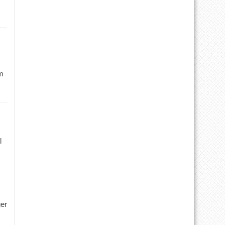
m
l
ger