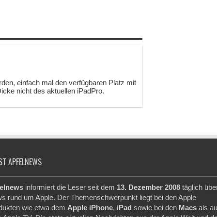
rden, einfach mal den verfügbaren Platz mit
Dicke nicht des aktuellen iPadPro.
ST APFELNEWS
elnews
informiert die Leser seit dem
13. Dezember 2008
täglich übe
s rund um Apple. Der Themenschwerpunkt liegt bei den Apple
dukten wie etwa dem
Apple iPhone
,
iPad
sowie bei den
Macs
als a