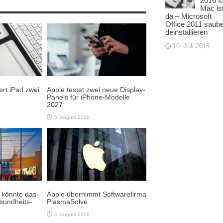
2016 f
Mac is
da – Microsoft
Office 2011 saub
deinstallieren
10. Juli 2015
rt iPad zwei
Apple testet zwei neue Display-
Panels für iPhone-Modelle
2027
5. August 2026
e könnte das
Apple übernimmt Softwarefirma
sundheits-
PlasmaSolve
4. August 2026