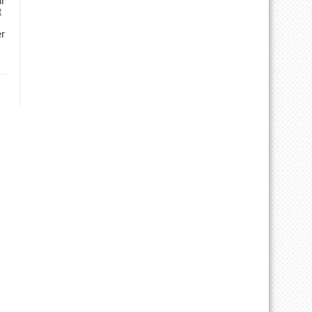
ür
t
er