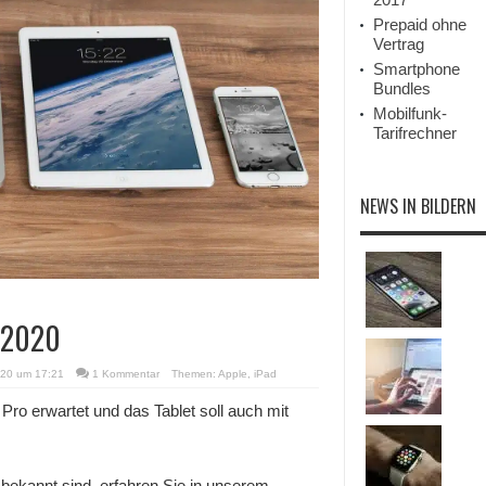
Prepaid ohne
Vertrag
Smartphone
Bundles
Mobilfunk-
Tarifrechner
NEWS IN BILDERN
o 2020
020 um 17:21
1 Kommentar
Themen:
Apple
,
iPad
Pro erwartet und das Tablet soll auch mit
bekannt sind, erfahren Sie in unserem