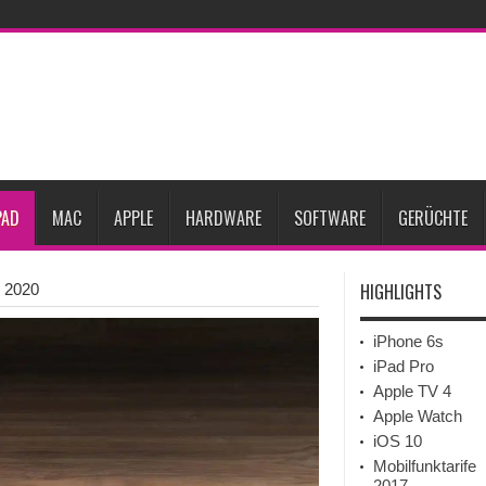
Prozent steigen
iPadOS 27 spendiert iPad zwei neue Funktionen
Apple teste
l
Apples Smartbrille könnte das nächste große Gesundheits-Gadget werden
Pods mit Kameras sollen bereits im September erscheinen
Gebrauchte Mac-Syste
im 2. Quartal
PAD
MAC
APPLE
HARDWARE
SOFTWARE
GERÜCHTE
HIGHLIGHTS
o 2020
iPhone 6s
iPad Pro
Apple TV 4
Apple Watch
iOS 10
Mobilfunktarife
2017