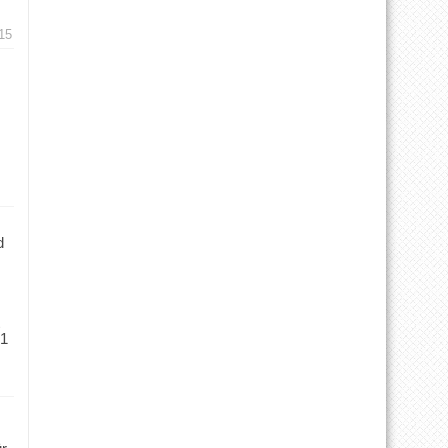
15
d
 1