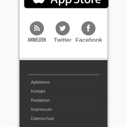
ANMELDEN
Twitter
Facebook
Beim RSS
Feed
Apfelnews
Kontakt
Redaktion
Impressum
Datenschutz