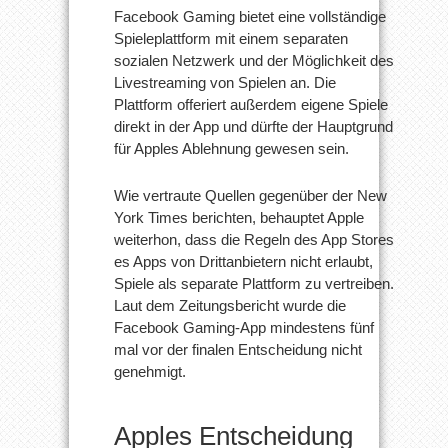
Facebook Gaming bietet eine vollständige
Spieleplattform mit einem separaten
sozialen Netzwerk und der Möglichkeit des
Livestreaming von Spielen an. Die
Plattform offeriert außerdem eigene Spiele
direkt in der App und dürfte der Hauptgrund
für Apples Ablehnung gewesen sein.
Wie vertraute Quellen gegenüber der New
York Times berichten, behauptet Apple
weiterhon, dass die Regeln des App Stores
es Apps von Drittanbietern nicht erlaubt,
Spiele als separate Plattform zu vertreiben.
Laut dem Zeitungsbericht wurde die
Facebook Gaming-App mindestens fünf
mal vor der finalen Entscheidung nicht
genehmigt.
Apples Entscheidung