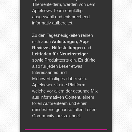
Themenfeldern, werden von dem
Apfelnews Team sorgfältig
ausgewählt und entsprechend
informativ aufbereitet.
Zu den Tagesneuigkeiten reihen
sich auch
Anleitungen
,
App-
Reviews
,
Hilfestellungen
und
Leitfäden für Neueinsteiger
sowie Produkttests ein. Es dürfte
also für jeden Leser etwas
Interessantes und
Mehrwerthaltiges dabei sein.
Apfelnews ist eine Plattform
welche vor allem der gesunde Mix
aus informativen Content, einem
tollen Autorenteam und einer
mindestens genauso tollen Leser-
Community, auszeichnet.