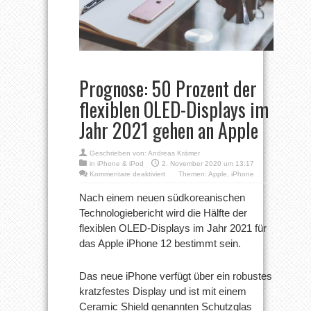
Prognose: 50 Prozent der
flexiblen OLED-Displays im
Jahr 2021 gehen an Apple
Geschrieben von:
Andreas Krämer
in
iPhone & iPod
2. November 2020 um 13:17
für
Kommentare deaktiviert
Themen:
Apple
,
iPhone
Prognose:
50
Nach einem neuen südkoreanischen
Prozent
Technologiebericht wird die Hälfte der
der
flexiblen
flexiblen OLED-Displays im Jahr 2021 für
OLED-
das Apple iPhone 12 bestimmt sein.
Displays
im
Jahr
2021
Das neue iPhone verfügt über ein robustes
gehen
kratzfestes Display und ist mit einem
an
Apple
Ceramic Shield genannten Schutzglas