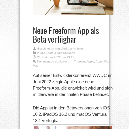
Neue Freeform App als
Beta verfügbar
Geschrieben von:
Andreas Krämer
in
App Store & Applikationen
26. Oktober 2022 um 13:12
für
Kommentare deaktiviert
Themen:
Apple
,
Apps
,
iPad
,
Neue
Mac
Freeform
App
Auf seiner Entwicklerkonferenz WWDC im
als
Juni 2022 zeigte Apple eine neue
Beta
verfügbar
Freeform-App, die entwickelt wird und sich
mittlerweile in der finalen Phase befindet.
Die App ist in den Betaversionen von iOS
16.2, iPadOS 16.2 und macOS Ventura
13.1 verfügbar.