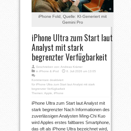
iPhone Fold, Quelle: KI-Generiert mit
Gemini Pro
iPhone Ultra zum Start laut
Analyst mit stark
begrenzter Verfügbarkeit
Geschrieben von:
Andreas Krämer
in
iPhone & iPod
6. Juli 2026 um 13:05
Kommentare deaktiviert
für iPhone Ultra zum Start laut Analyst mit stark
begrenzter Verfügbarkeit
Themen:
Apple
,
iPhone
iPhone Ultra zum Start laut Analyst mit
stark begrenzter Nach Informationen des
zuverlässigen Analysten Ming-Chi Kuo
wird Apples erstes faltbares Smartphone,
das oft als iPhone Ultra bezeichnet wird,