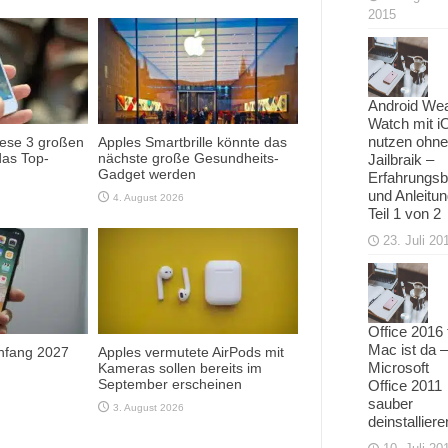
2015
Android We
Watch mit i
nutzen ohne
iese 3 großen
Apples Smartbrille könnte das
das Top-
nächste große Gesundheits-
Jailbraik –
Gadget werden
Erfahrungsb
und Anleitu
4. August 2026
Teil 1 von 2
23. Juli 20
Office 2016 
Mac ist da –
Anfang 2027
Apples vermutete AirPods mit
Microsoft
Kameras sollen bereits im
September erscheinen
Office 2011
sauber
3. August 2026
deinstalliere