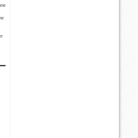
hne
ne
er