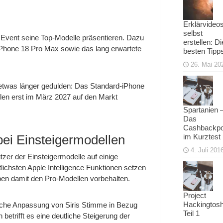
Erklärvideo
selbst
Event seine Top-Modelle präsentieren. Dazu
erstellen: Di
iPhone 18 Pro Max sowie das lang erwartete
besten Tipp
26. Mai 20
 etwas länger gedulden: Das Standard-iPhone
llen erst im März 2027 auf den Markt
Spartanien 
Das
Cashbackpo
im Kurztest
ei Einsteigermodellen
4. Juli 201
er der Einsteigermodelle auf einige
lichsten Apple Intelligence Funktionen setzen
ben damit den Pro-Modellen vorbehalten.
Project
Hackingtosh
sche Anpassung von Siris Stimme in Bezug
Teil 1
trifft es eine deutliche Steigerung der