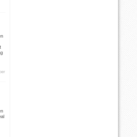
en
t
ag
ber
en
eal