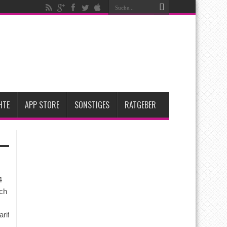
 2 für Anfang 2027 erwartet
hhaltige Entscheidung
HTE
APP STORE
SONSTIGES
RATGEBER
4
ch
arife