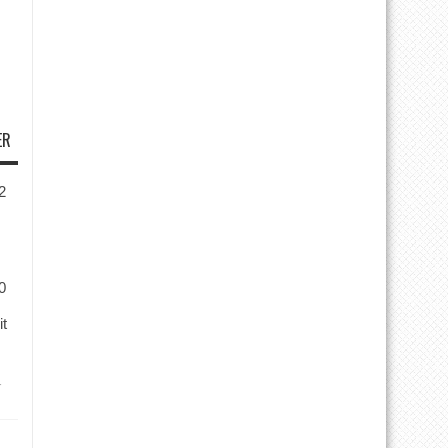
ER
2
0
it
r