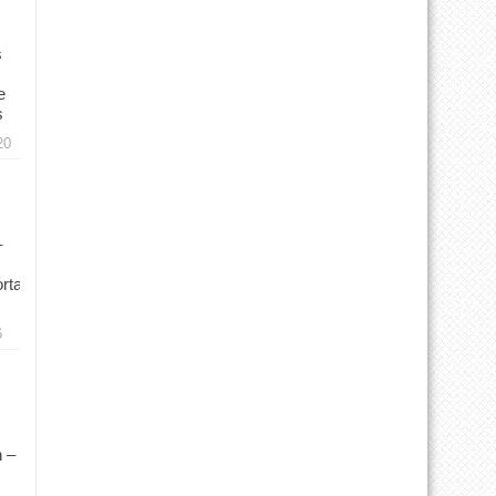
s
e
s
20
–
rtal
6
 –