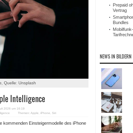
Prepaid o
Vertrag
Smartpho
Bundles
Mobilfunk-
Tarifrechn
NEWS IN BILDERN
, Quelle: Unsplash
le Intelligence
Juli 2026 um 16:19
ligence
Themen:
Apple
,
iPhone
,
Siri
die kommenden Einsteigermodelle des iPhone