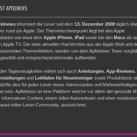
IST APFELNEWS
felnews
informiert die Leser seit dem
13. Dezember 2008
täglich übe
s rund um Apple. Der Themenschwerpunkt liegt bei den Apple
dukten wie etwa dem
Apple iPhone
,
iPad
sowie bei den
Macs
als a
 Apple TV. Die stets aktuellen Nachrichten aus der Apple Welt und d
renzenden Themenfeldern, werden von dem Apfelnews Team sorgfäl
gewählt und entsprechend informativ aufbereitet.
den Tagesneuigkeiten reihen sich auch
Anleitungen
,
App-Reviews
,
festellungen
und
Leitfäden für Neueinsteiger
sowie Produkttests ei
dürfte also für jeden Leser etwas Interessantes und Mehrwerthaltige
ei sein. Apfelnews ist eine Plattform welche vor allem der gesunde M
 informativen Content, einem tollen Autorenteam und einer mindeste
auso tollen Leser-Community, auszeichnet.