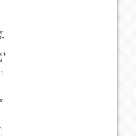
ar
OS
ericht
ng
15
für
n