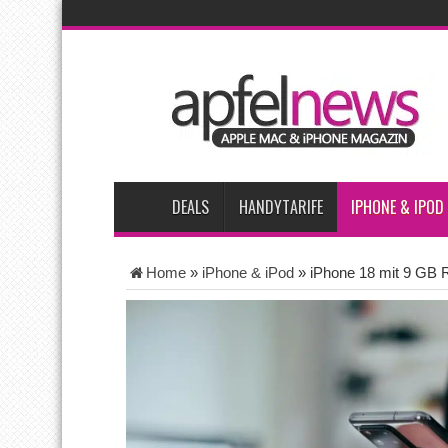
AKTUELLE NACHRICHTEN
Apple testet zwei neue Display-Panels für iPhone-Mode
Apples Smartbrille könnte das nächste große Gesundh
Apples vermutete AirPods mit Kameras sollen bereits 
Apple erzielt 49 Prozent des weltweiten Smartphone-Um
Tim Cook: Mehr Speicherlieferanten bedeuten nicht zw
DEALS
HANDYTARIFE
IPHONE & IPOD
Home
»
iPhone & iPod
»
iPhone 18 mit 9 GB R