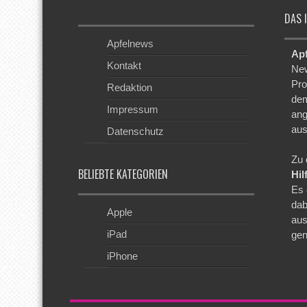
DAS 
Apfelnews
Ap
Kontakt
New
Pro
Redaktion
dem
Impressum
ang
aus
Datenschutz
Zu 
BELIEBTE KATEGORIEN
Hil
Es 
dab
Apple
aus
iPad
gen
iPhone