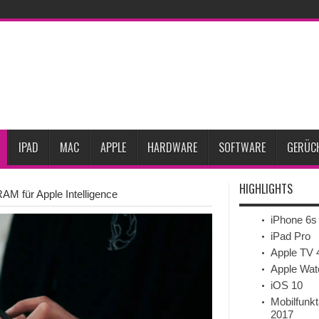
lle 2027
iPhone 18 Pro: Diese 3 großen Upgrades bringt das Top-Modell
eits-Gadget werden
Apple übernimmt Softwarefirma PlasmaSolve
iPhone Air
im September erscheinen
Gebrauchte Mac-Systeme: Eine wirtschaftliche und nac
satzes im 2. Quartal
Apple verbucht Rekordzahlen im dritten Quartal 2026
ingend sinkende Preise
IPAD
MAC
APPLE
HARDWARE
SOFTWARE
GERÜC
HIGHLIGHTS
AM für Apple Intelligence
iPhone 6s
iPad Pro
Apple TV 
Apple Wat
iOS 10
Mobilfunkt
2017