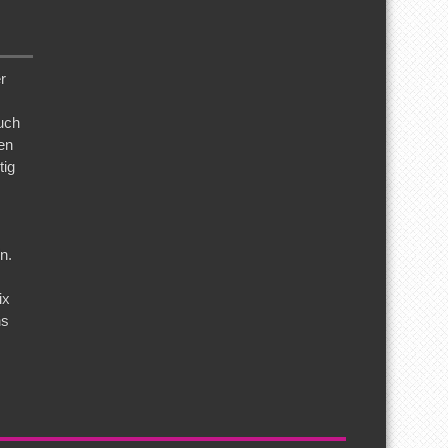
r
uch
en
tig
n.
s
ix
ns