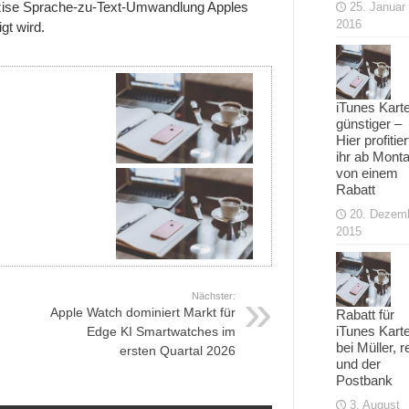
präzise Sprache-zu-Text-Umwandlung Apples
25. Januar
2016
gt wird.
iTunes Kart
günstiger –
Hier profitier
ihr ab Mont
von einem
Rabatt
20. Dezem
2015
Nächster:
Apple Watch dominiert Markt für
Rabatt für
iTunes Kart
Edge KI Smartwatches im
bei Müller, r
ersten Quartal 2026
und der
Postbank
3. August