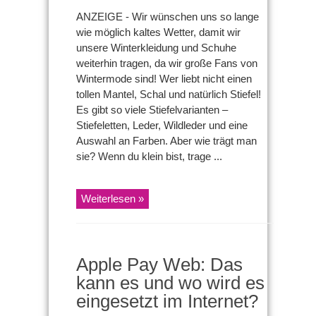
2021
ANZEIGE - Wir wünschen uns so lange
zu
wie möglich kaltes Wetter, damit wir
UGG
Damen
unsere Winterkleidung und Schuhe
Winterschuhen
weiterhin tragen, da wir große Fans von
am
besten
Wintermode sind! Wer liebt nicht einen
passt
tollen Mantel, Schal und natürlich Stiefel!
Es gibt so viele Stiefelvarianten –
Stiefeletten, Leder, Wildleder und eine
Auswahl an Farben. Aber wie trägt man
sie? Wenn du klein bist, trage ...
Weiterlesen »
Apple Pay Web: Das
kann es und wo wird es
eingesetzt im Internet?