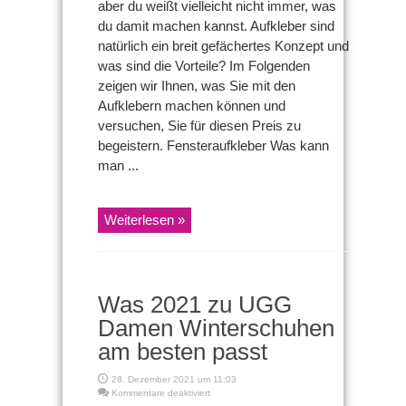
aber du weißt vielleicht nicht immer, was
machen?
du damit machen kannst. Aufkleber sind
natürlich ein breit gefächertes Konzept und
was sind die Vorteile? Im Folgenden
zeigen wir Ihnen, was Sie mit den
Aufklebern machen können und
versuchen, Sie für diesen Preis zu
begeistern. Fensteraufkleber Was kann
man ...
Weiterlesen »
Was 2021 zu UGG
Damen Winterschuhen
am besten passt
28. Dezember 2021 um 11:03
für
Kommentare deaktiviert
Was