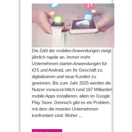
brillante
Ideen
für
die
App-
Entwicklung
im
Jahr
2022
Die Zahl der mobilen Anwendungen steigt
jährlich rapide an. Immer mehr
Unternehmen starten Anwendungen für
iOS und Android, um ihr Geschäft zu
digitalisieren und neue Kunden zu
gewinnen. Bis zum Jahr 2025 werden die
Nutzer voraussichtlich rund 187 Milliarden
mobile Apps installieren, allein im Google
Play Store. Dennoch gibt es ein Problem,
mit dem die meisten Unternehmen
konfrontiert sind: Woher ...