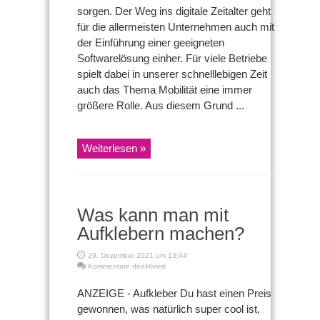
sorgen. Der Weg ins digitale Zeitalter geht
für die allermeisten Unternehmen auch mit
der Einführung einer geeigneten
Softwarelösung einher. Für viele Betriebe
spielt dabei in unserer schnelllebigen Zeit
auch das Thema Mobilität eine immer
größere Rolle. Aus diesem Grund ...
Weiterlesen »
Was kann man mit
Aufklebern machen?
29. Dezember 2021 um 13:44
für
Kommentare deaktiviert
Was
kann
ANZEIGE - Aufkleber Du hast einen Preis
man
gewonnen, was natürlich super cool ist,
mit
Aufklebern