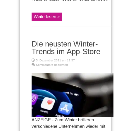
Weiterlesen »
Die neusten Winter-
Trends im App-Store
5. Dezember 2021 um 12:57
für
Kommentare deaktiviert
Die
neusten
Winter-
Trends
im
App-
Store
ANZEIGE - Zum Winter brillieren
verschiedene Unternehmen wieder mit