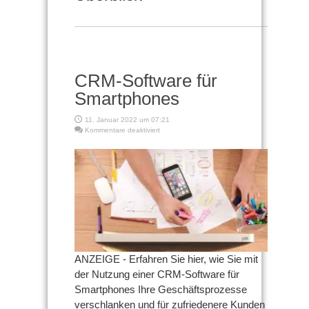
CRM-Software für
Smartphones
11. Januar 2022 um 07:21
für
Kommentare deaktiviert
CRM-
Software
für
Smartphones
ANZEIGE - Erfahren Sie hier, wie Sie mit
der Nutzung einer CRM-Software für
Smartphones Ihre Geschäftsprozesse
verschlanken und für zufriedenere Kunden