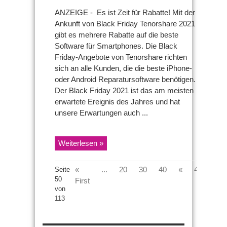
Tenorshare
Black
ANZEIGE - Es ist Zeit für Rabatte! Mit der
Friday
Ankunft von Black Friday Tenorshare 2021
2021
–
gibt es mehrere Rabatte auf die beste
Die
Software für Smartphones. Die Black
besten
Angebote
Friday-Angebote von Tenorshare richten
des
sich an alle Kunden, die die beste iPhone-
Augenblicks
oder Android Reparatursoftware benötigen.
Der Black Friday 2021 ist das am meisten
erwartete Ereignis des Jahres und hat
unsere Erwartungen auch ...
Weiterlesen »
«
...
20
30
40
«
48
49
Seite
50
First
von
113