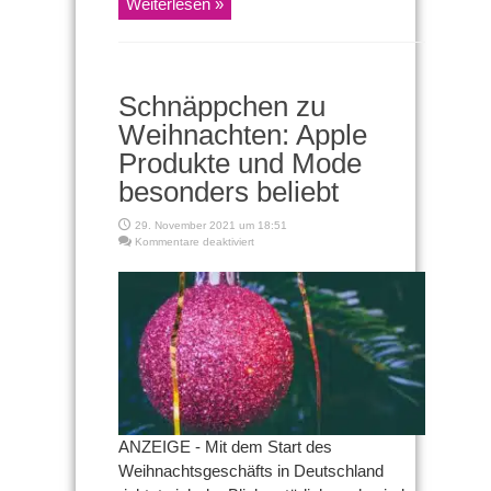
Weiterlesen »
Schnäppchen zu
Weihnachten: Apple
Produkte und Mode
besonders beliebt
29. November 2021 um 18:51
für
Kommentare deaktiviert
Schnäppchen
zu
Weihnachten:
Apple
Produkte
und
Mode
besonders
beliebt
ANZEIGE - Mit dem Start des
Weihnachtsgeschäfts in Deutschland