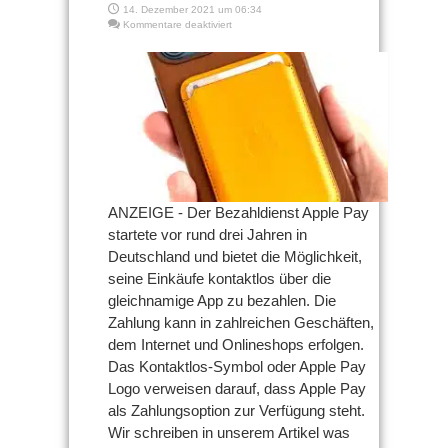
14. Dezember 2021 um 06:34
für
Kommentare deaktiviert
Apple
Pay
Web:
Das
kann
es
und
wo
wird
es
eingesetzt
im
ANZEIGE - Der Bezahldienst Apple Pay
Internet?
startete vor rund drei Jahren in
Deutschland und bietet die Möglichkeit,
seine Einkäufe kontaktlos über die
gleichnamige App zu bezahlen. Die
Zahlung kann in zahlreichen Geschäften,
dem Internet und Onlineshops erfolgen.
Das Kontaktlos-Symbol oder Apple Pay
Logo verweisen darauf, dass Apple Pay
als Zahlungsoption zur Verfügung steht.
Wir schreiben in unserem Artikel was