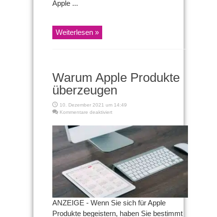
Apple ...
Weiterlesen »
Warum Apple Produkte
überzeugen
10. Dezember 2021 um 14:49
für
Kommentare deaktiviert
Warum
Apple
Produkte
überzeugen
ANZEIGE - Wenn Sie sich für Apple
Produkte begeistern, haben Sie bestimmt