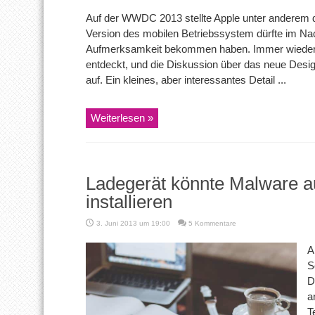
Auf der WWDC 2013 stellte Apple unter anderem 
Version des mobilen Betriebssystem dürfte im N
Aufmerksamkeit bekommen haben. Immer wieder w
entdeckt, und die Diskussion über das neue Desi
auf. Ein kleines, aber interessantes Detail ...
Weiterlesen »
Ladegerät könnte Malware a
installieren
3. Juni 2013 um 19:00
5 Kommentare
A
S
D
a
T