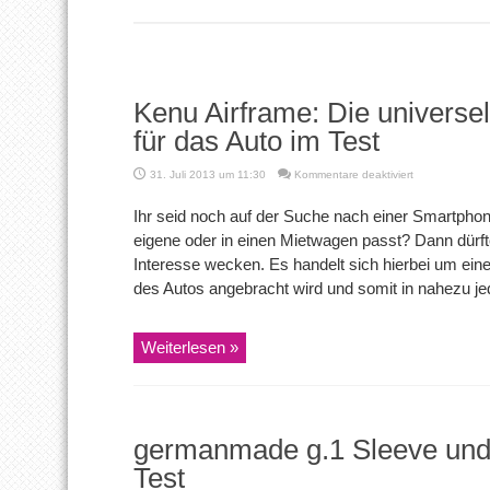
Kenu Airframe: Die universe
für das Auto im Test
für
31. Juli 2013 um 11:30
Kommentare deaktiviert
Kenu
Airframe:
Ihr seid noch auf der Suche nach einer Smartphone
Die
eigene oder in einen Mietwagen passt? Dann dürft
universelle
Smartphone
Interesse wecken. Es handelt sich hierbei um eine
Halterung
des Autos angebracht wird und somit in nahezu jede
für
das
Auto
im
Weiterlesen »
Test
germanmade g.1 Sleeve und 
Test