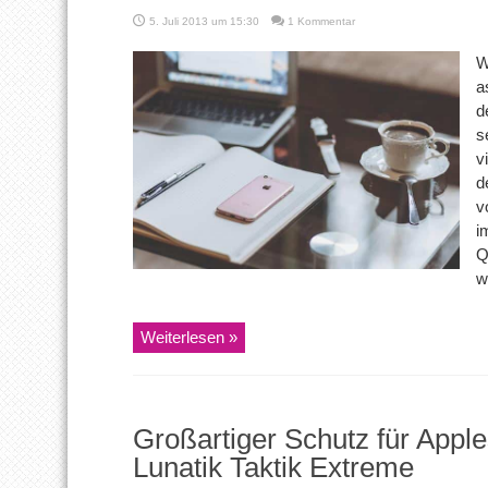
5. Juli 2013 um 15:30
1 Kommentar
W
a
d
s
v
d
v
i
Q
w
Weiterlesen »
Großartiger Schutz für Appl
Lunatik Taktik Extreme