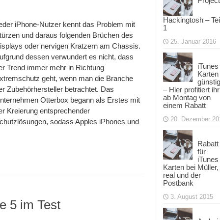
Project
Hackingtosh – Tei
eder iPhone-Nutzer kennt das Problem mit
1
türzen und daraus folgenden Brüchen des
25. Januar 2016
isplays oder nervigen Kratzern am Chassis.
ufgrund dessen verwundert es nicht, dass
iTunes
er Trend immer mehr in Richtung
Karten
xtremschutz geht, wenn man die Branche
günsti
er Zubehörhersteller betrachtet. Das
– Hier profitiert ihr
ab Montag von
nternehmen Otterbox begann als Erstes mit
einem Rabatt
er Kreierung entsprechender
20. Dezember 20
chutzlösungen, sodass Apples iPhones und
Rabatt
für
iTunes
Karten bei Müller,
real und der
Postbank
3. August 2015
e 5 im Test