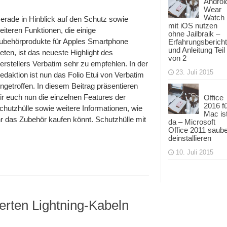
Androi
Wear
Watch
erade in Hinblick auf den Schutz sowie
mit iOS nutzen
eiteren Funktionen, die einige
ohne Jailbraik –
ubehörprodukte für Apples Smartphone
Erfahrungsbericht
und Anleitung Teil
ieten, ist das neueste Highlight des
von 2
erstellers Verbatim sehr zu empfehlen. In der
23. Juli 2015
edaktion ist nun das Folio Etui von Verbatim
ingetroffen. In diesem Beitrag präsentieren
ir euch nun die einzelnen Features der
Office
2016 f
chutzhülle sowie weitere Informationen, wie
Mac is
hr das Zubehör kaufen könnt. Schutzhülle mit
da – Microsoft
Office 2011 saub
deinstallieren
10. Juli 2015
zierten Lightning-Kabeln