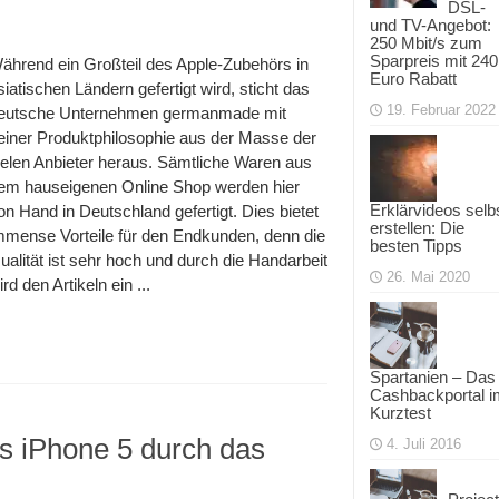
DSL-
und TV-Angebot:
250 Mbit/s zum
Sparpreis mit 240
ährend ein Großteil des Apple-Zubehörs in
Euro Rabatt
siatischen Ländern gefertigt wird, sticht das
19. Februar 2022
eutsche Unternehmen germanmade mit
einer Produktphilosophie aus der Masse der
ielen Anbieter heraus. Sämtliche Waren aus
em hauseigenen Online Shop werden hier
Erklärvideos selb
on Hand in Deutschland gefertigt. Dies bietet
erstellen: Die
mmense Vorteile für den Endkunden, denn die
besten Tipps
ualität ist sehr hoch und durch die Handarbeit
26. Mai 2020
ird den Artikeln ein ...
Spartanien – Das
Cashbackportal i
Kurztest
es iPhone 5 durch das
4. Juli 2016