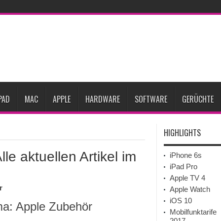
ne-Marktes
Bericht: iPad-Lieferungen im 2. Quartal 2026 um 7,5 Prozent gesun
rfügbar
Vom iPad-Design zum eigenen T-Shirt: Checkliste für Apple-Kreative
Prozent steigen
iPadOS 27 spendiert iPad zwei neue Funktionen
Apple teste
l
Apples Smartbrille könnte das nächste große Gesundheits-Gadget werden
PAD
MAC
APPLE
HARDWARE
SOFTWARE
GERÜCHTE
HIGHLIGHTS
le aktuellen Artikel im
iPhone 6s
iPad Pro
Apple TV 4
r
Apple Watch
iOS 10
ema: Apple Zubehör
Mobilfunktarife
2017