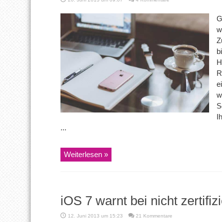
G
w
Z
b
H
R
e
w
S
I
...
Weiterlesen »
iOS 7 warnt bei nicht zertifi
12. Juni 2013 um 15:23
21 Kommentare