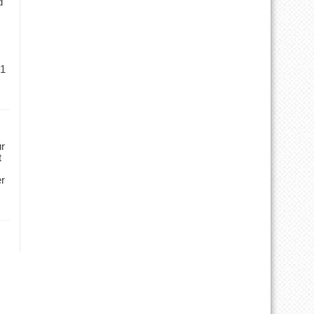
d
 1
ür
t
er