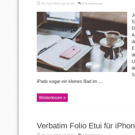
25. Juni 2013 um 11:00
8 Kommentare
J
S
D
A
d
E
d
U
d
S
iPads sogar ein kleines Bad im ...
Weiterlesen »
Verbatim Folio Etui für iPhon
20. Juni 2013 um 09:07
4 Kommentare