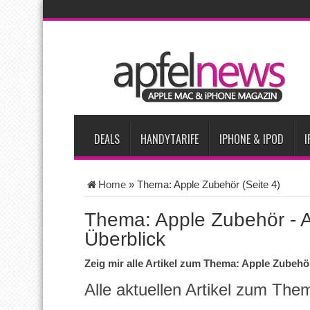
AKTUELLE NACHRICHTEN
Apple beherrscht 65 Prozent des globalen Premium-Smartpho
iPhone 18 Pro zum Marktstart möglicherweise nur begrenzt ve
iPhone Ultra lässt Verkauf faltbarer Smartphones 2026 um 20 
iPhone 18 Pro: Diese 3 großen Upgrades bringt das Top-Model
DEALS
HANDYTARIFE
IPHONE & IPOD
I
Home
»
Thema: Apple Zubehör
(Seite 4)
Thema: Apple Zubehör - Al
Überblick
Zeig mir alle Artikel zum Thema: Apple Zubehö
Alle aktuellen Artikel zum Th