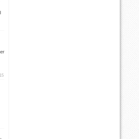
l
ger
15