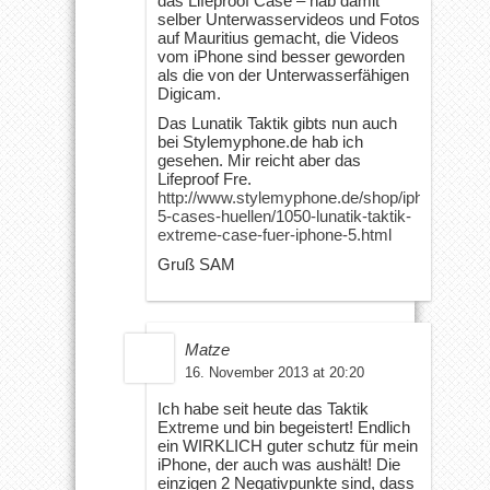
das Lifeproof Case – hab damit
selber Unterwasservideos und Fotos
auf Mauritius gemacht, die Videos
vom iPhone sind besser geworden
als die von der Unterwasserfähigen
Digicam.
Das Lunatik Taktik gibts nun auch
bei Stylemyphone.de hab ich
gesehen. Mir reicht aber das
Lifeproof Fre.
http://www.stylemyphone.de/shop/iphone-
5-cases-huellen/1050-lunatik-taktik-
extreme-case-fuer-iphone-5.html
Gruß SAM
Matze
16. November 2013 at 20:20
Ich habe seit heute das Taktik
Extreme und bin begeistert! Endlich
ein WIRKLICH guter schutz für mein
iPhone, der auch was aushält! Die
einzigen 2 Negativpunkte sind, dass