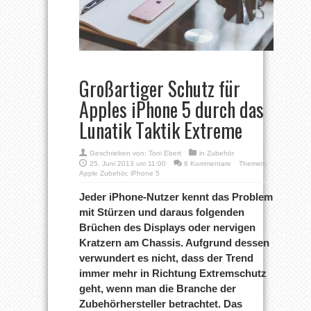
Großartiger Schutz für
Apples iPhone 5 durch das
Lunatik Taktik Extreme
Geschrieben von:
Toni Ebert
in
Zubehör
25. Juni 2013 um 11:00
8 Kommentare
Themen:
Apple Zubehör
,
iPhone 5
Jeder iPhone-Nutzer kennt das Problem
mit Stürzen und daraus folgenden
Brüchen des Displays oder nervigen
Kratzern am Chassis. Aufgrund dessen
verwundert es nicht, dass der Trend
immer mehr in Richtung Extremschutz
geht, wenn man die Branche der
Zubehörhersteller betrachtet. Das