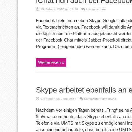
iChat nun auch bei Facebook
13. Februar 2010 um 10:28
2 Kommentare
Facebook bietet nun neben Skype,Google Talk od
via Textnachrichten an. Facebook will damit die A
die täglich über die Plattform ausgetauscht werden
der Facebook-Chat mittels Jabber-Protokoll direkt
Programm ) eingebunden werden kann. Dazu benöt
Weiterlesen »
Skype arbeitet ebenfalls a
für
3. Februar 2010 um 19:57
Kommentare deaktiviert
Skype
arbeitet
Nachdem vor einigen Tagen bereits „Fring“ seine 
ebenfalls
9to5mac.com heute, dass Skype ebenfalls an einer 
an
einem
Telefonie via UMTS mit Skype zu ermöglichen! In
VoIP-
anscheinend behauptete, dass bereits eine UMTS 
UMTS