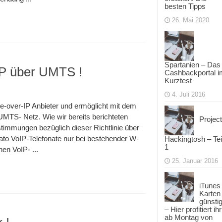
besten Tipps
26. Mai 2020
Spartanien – Das
oIP über UMTS !
Cashbackportal i
Kurztest
4. Juli 2016
ice-over-IP Anbieter und ermöglicht mit dem
MTS- Netz. Wie wir bereits berichteten
Project
timmungen bezüglich dieser Richtlinie über
to VoIP-Telefonate nur bei bestehender W-
Hackingtosh – Tei
1
en VoIP- ...
25. Januar 2016
iTunes
Karten
günsti
– Hier profitiert ihr
ab Montag von