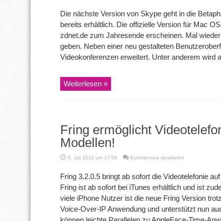
Die nächste Version von Skype geht in die Betaph
bereits erhältlich. Die offizielle Version für Mac OS
zdnet.de zum Jahresende erscheinen. Mal wieder 
geben. Neben einer neu gestalteten Benutzeroberf
Videokonferenzen erweitert. Unter anderem wird
Weiterlesen »
Fring ermöglicht Videotelefo
Modellen!
für
9. Juli 2010 um 17:06
Kommentare deaktiviert
Fring
ermöglicht
Fring 3.2.0.5 bringt ab sofort die Videotelefonie 
Videotelefonie
Fring ist ab sofort bei iTunes erhältlich und ist z
auf
allen
viele iPhone Nutzer ist die neue Fring Version trot
iPhone-
Voice-Over-IP Anwendung und unterstützt nun auc
Modellen!
können leichte Parallelen zu AppleFace-Time-Anw