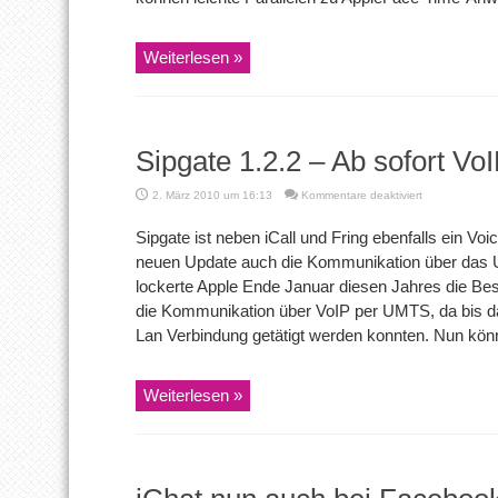
Weiterlesen »
Sipgate 1.2.2 – Ab sofort V
für
2. März 2010 um 16:13
Kommentare deaktiviert
Sipgate
1.2.2
Sipgate ist neben iCall und Fring ebenfalls ein Vo
–
neuen Update auch die Kommunikation über das U
Ab
sofort
lockerte Apple Ende Januar diesen Jahres die Bes
VoIP
die Kommunikation über VoIP per UMTS, da bis da
über
UMTS
Lan Verbindung getätigt werden konnten. Nun könn
!
Weiterlesen »