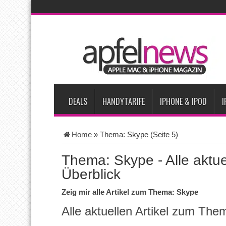
AKTUELLE NACHRICHTEN
iPhone Ultra lässt Verkauf faltbarer Smartphones 2026 um 20 
iPhone 18 Pro: Diese 3 großen Upgrades bringt das Top-Model
iPhone Air 2 für Anfang 2027 erwartet
Apples vermutete Air
Apple erzielt 49 Prozent des weltweiten Smartphone-Umsatzes 
DEALS
HANDYTARIFE
IPHONE & IPOD
I
Home
»
Thema: Skype
(Seite 5)
Thema: Skype - Alle aktuel
Überblick
Zeig mir alle Artikel zum Thema: Skype
Alle aktuellen Artikel zum Th