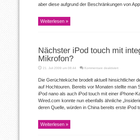
Update
aber diese aufgrund der Beschränkungen von Apple
Weiterlesen »
Nächster iPod touch mit int
Mikrofon?
für
21. Juli 2009 um 08:44
Kommentare deaktiviert
Nächster
iPod
Die Gerüchteküche brodelt aktuell hinsichtlicher
touch
auf Hochtouren. Bereits vor Monaten stellte man 
mit
integrierter
iPod nano als auch iPod touch mit einer iPhone-K
Kamera
Wired.com konnte nun ebenfalls ähnliche „Insideri
und
Mikrofon?
deren Quelle, würden in China bereits erste iPod t
Weiterlesen »