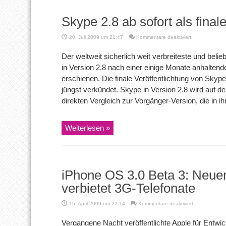
Skype 2.8 ab sofort als final
für
20. Juli 2009 um 21:47
Kommentare deaktiviert
Skype
2.8
Der weltweit sicherlich weit verbreiteste und bel
ab
in Version 2.8 nach einer einige Monate anhaltend
sofort
als
erschienen. Die finale Veröffentlichtung von Skype
finale
jüngst verkündet. Skype in Version 2.8 wird auf d
Version
verfügbar!
direkten Vergleich zur Vorgänger-Version, die in i
Weiterlesen »
iPhone OS 3.0 Beta 3: Neue
verbietet 3G-Telefonate
für
15. April 2009 um 22:14
Kommentare deaktiviert
iPhone
OS
Vergangene Nacht veröffentlichte Apple für Entwick
3.0