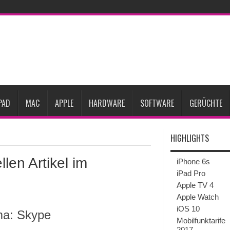
Prozent steigen
iPadOS 27 spendiert iPad zwei neue Funktionen
Apple teste
l
Apples Smartbrille könnte das nächste große Gesundheits-Gadget werden
Pods mit Kameras sollen bereits im September erscheinen
Gebrauchte Mac-Syste
im 2. Quartal
PAD
MAC
APPLE
HARDWARE
SOFTWARE
GERÜCHTE
HIGHLIGHTS
len Artikel im
iPhone 6s
iPad Pro
Apple TV 4
Apple Watch
iOS 10
ema: Skype
Mobilfunktarife
2017