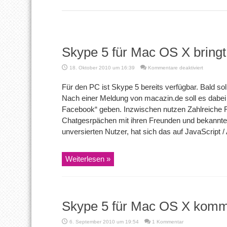
Skype 5 für Mac OS X bring
für
18. Oktober 2010 um 16:39
Kommentare deaktiviert
Skype
5
Für den PC ist Skype 5 bereits verfügbar. Bald so
für
Nach einer Meldung von macazin.de soll es dabei 
Mac
OS
Facebook“ geben. Inzwischen nutzen Zahlreiche F
X
Chatgesrpächen mit ihren Freunden und bekannt
bringt
Facebook
unversierten Nutzer, hat sich das auf JavaScript /
Anbindun
Weiterlesen »
Skype 5 für Mac OS X komm
6. September 2010 um 19:54
1 Kommentar