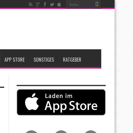
t zwei neue Display-Panels für iPhone-Modelle 2027
Apple übernimmt Softwarefirma PlasmaSolve
me: Eine wirtschaftliche und nachhaltige Entscheidung
APP STORE
SONSTIGES
RATGEBER