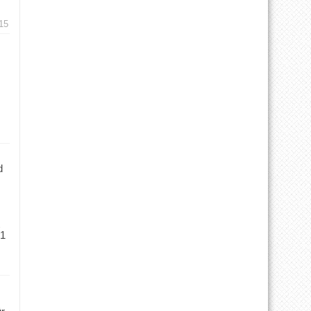
15
d
 1