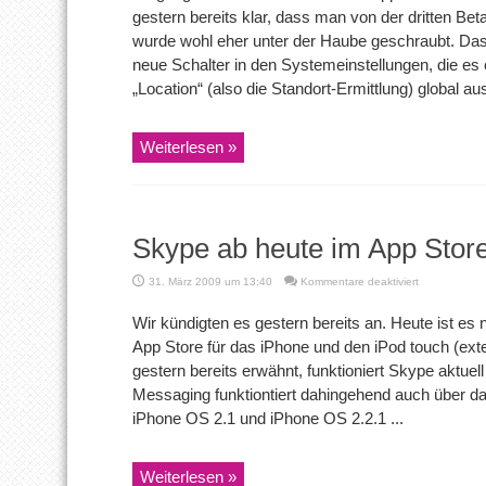
gestern bereits klar, dass man von der dritten Beta
Beta
3:
wurde wohl eher unter der Haube geschraubt. Das
Neuerungen
neue Schalter in den Systemeinstellungen, die es
und
Skype
„Location“ (also die Standort-Ermittlung) global au
verbietet
3G-
Telefonate
Weiterlesen »
Skype ab heute im App Store
für
31. März 2009 um 13:40
Kommentare deaktiviert
Skype
ab
Wir kündigten es gestern bereits an. Heute ist e
heute
App Store für das iPhone und den iPod touch (exte
im
App
gestern bereits erwähnt, funktioniert Skype aktue
Store!
Messaging funktiontiert dahingehend auch über da
iPhone OS 2.1 und iPhone OS 2.2.1 ...
Weiterlesen »