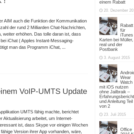
 !
einem Rabatt
20. Dezember 20
er AIM auch die Funktion der Kommunikation
Rabatt
nzahl der rund 2 Milliarden Chat-Nachrichten,
für
, weiter erhöhen. Das tolle daran ist, dass
iTunes
Karten bei Müller,
 bei iChat ( Apples Instant-Messaging-
real und der
igt man das Programm iChat, ...
Postbank
3. August 2015
Androi
Wear
Watch
mit iOS nutzen
n einem VoIP-UMTS Update
ohne Jailbraik –
Erfahrungsbericht
und Anleitung Teil
von 2
Applikation UMTS fähig machte, berichtet
23. Juli 2015
Aktualisierung arbeitet, um Internet-
teressant ist, dass Skype vor einigen Wochen
Office
fähige Version ihrer App vorhanden, wäre,