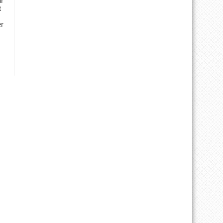
ür
t
er