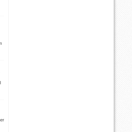
m
l
ger