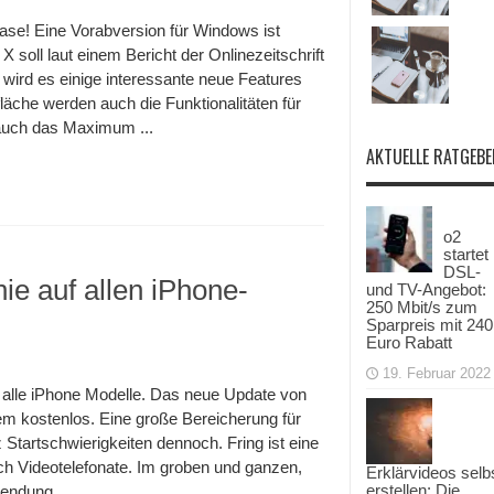
ase! Eine Vorabversion für Windows ist
 X soll laut einem Bericht der Onlinezeitschrift
wird es einige interessante neue Features
läche werden auch die Funktionalitäten für
 auch das Maximum ...
AKTUELLE RATGEBE
o2
startet
DSL-
nie auf allen iPhone-
und TV-Angebot:
250 Mbit/s zum
Sparpreis mit 240
Euro Rabatt
19. Februar 2022
auf alle iPhone Modelle. Das neue Update von
udem kostenlos. Eine große Bereicherung für
z Startschwierigkeiten dennoch. Fring ist eine
h Videotelefonate. Im groben und ganzen,
Erklärvideos selb
erstellen: Die
endung ...