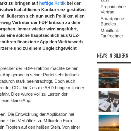
rkt zu bringen auf
heftige Kritik
bei der
Prepaid ohne
ivatwirtschaftlichen Konkurrenz gestoßen
Vertrag
nd, äußerten sich nun auch Politiker, allen
Smartphone
rweg Vertreter der FDP kritisch zu dem
Bundles
rgehen. Immer wieder wird angeführt,
Mobilfunk-
ss eine solche hauptsächlich aus GEZ-
Tarifrechner
ebühren finanzierte App den Wettbewerb
rzerre und zu einem Ungleichgewicht
NEWS IN BILDERN
Sprecher der FDP-Fraktion machte keinen
App gerade in seiner Partei sehr kritisch
adurch stark beeinträchtigt. Doch auch
en der CDU hieß es die ARD bringe mit einer
efahr. Dies würde voll zu Lasten der
 eine kleine App.
ben. Die Entwicklung der Applikation hat
d ist im Verhältnis zu Milliarden Euro
n Tropfen auf den heißen Stein. Von einer