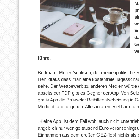
Ma
pr
si
vo
Vo
da
G
ve
führe.
Burkhardt Müller-Sönksen, der medienpolitische 
Hehl draus dass man eine kostenfreie Tagesschau-
sehe. Der Wettbewerb zu anderen Medien würde d
abseits der FDP gibt es Gegner der App. Von Seit
gratis App die Brüsseler Beihilfeentscheidung in G
Medienbranche gehen. Alles in allem viel Lärm um
„Kleine App“ ist dem Fall wohl auch nicht untertrie
angeblich nur wenige tausend Euro veranschlagt un
Einnahmen aus dem großen GEZ-Topf nichts als ei