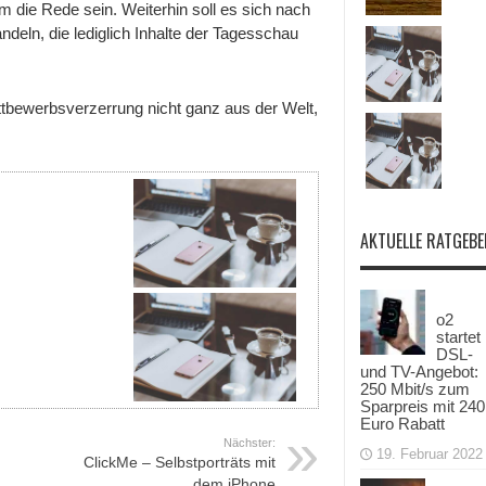
die Rede sein. Weiterhin soll es sich nach
eln, die lediglich Inhalte der Tagesschau
bewerbsverzerrung nicht ganz aus der Welt,
AKTUELLE RATGEBE
o2
startet
DSL-
und TV-Angebot:
250 Mbit/s zum
Sparpreis mit 240
Euro Rabatt
Nächster:
19. Februar 2022
ClickMe – Selbstporträts mit
dem iPhone