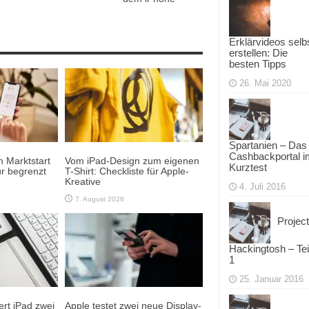
Erklärvideos selb
erstellen: Die
besten Tipps
26. Mai 2020
Spartanien – Das
Cashbackportal i
 Marktstart
Vom iPad-Design zum eigenen
Kurztest
r begrenzt
T-Shirt: Checkliste für Apple-
Kreative
4. Juli 2016
7. August 2026
Project
Hackingtosh – Tei
1
25. Januar 2016
rt iPad zwei
Apple testet zwei neue Display-