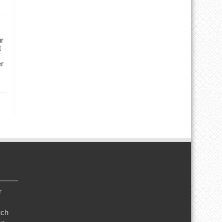
ür
t
er
r
uch