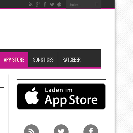
igen
iPadOS 27 spendiert iPad zwei neue Funktionen
nfang 2027 erwartet
APP STORE
SONSTIGES
RATGEBER