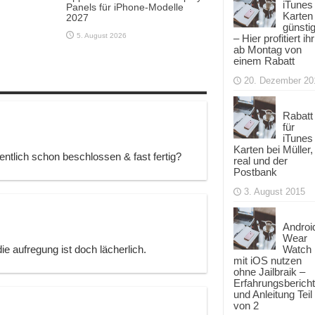
iTunes
Panels für iPhone-Modelle
Karten
2027
günsti
5. August 2026
– Hier profitiert ihr
ab Montag von
einem Rabatt
20. Dezember 20
Rabatt
für
iTunes
Karten bei Müller,
gentlich schon beschlossen & fast fertig?
real und der
Postbank
3. August 2015
Androi
Wear
Watch
e aufregung ist doch lächerlich.
mit iOS nutzen
ohne Jailbraik –
Erfahrungsbericht
und Anleitung Teil
von 2