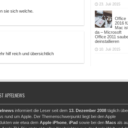
23. Juli 2015
 sie sich welche.
Office
2016 f
Mac is
da – Microsoft
Office 2011 saub
deinstallieren
10. Juli 2015
r hilf reich und übersichtlich
ST APFELNEWS
elnews
informiert die Leser seit dem
13. Dezember 2008
täglich übe
s rund um Apple. Der Themenschwerpunkt liegt bei den Apple
dukten wie etwa dem
Apple iPhone
,
iPad
sowie bei den
Macs
als a