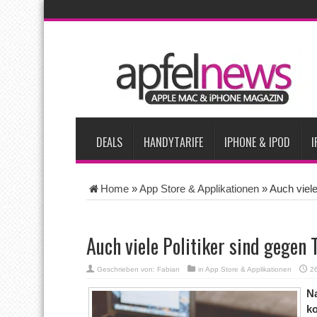
AKTUELLE NACHRICHTEN
Bericht: iPad-Lieferungen im 2. Quartal 2026 um 7,5 Prozent 
Vom iPad-Design zum eigenen T-Shirt: Checkliste für Apple-Kr
Apple testet zwei neue Display-Panels für iPhone-Modelle 20
Apples Smartbrille könnte das nächste große Gesundheits-Ga
DEALS
HANDYTARIFE
IPHONE & IPOD
I
Home
»
App Store & Applikationen
»
Auch viel
Auch viele Politiker sind gegen
Geschrieben von:
Fabian
in
App Store & Applikationen
2
N
k