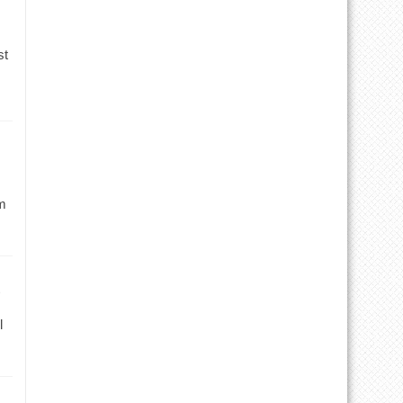
st
m
l