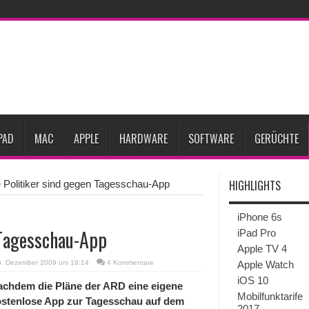
gesunken
iPhone 18 Pro zum Marktstart möglicherweise nur begrenzt verfügbar
eative
iPhone Ultra lässt Verkauf faltbarer Smartphones 2026 um 20 Prozent ste
27
iPhone 18 Pro: Diese 3 großen Upgrades bringt das Top-Modell
dget werden
Apple übernimmt Softwarefirma PlasmaSolve
iPhone Air 2 für A
PAD
MAC
APPLE
HARDWARE
SOFTWARE
GERÜCHTE
HIGHLIGHTS
e Politiker sind gegen Tagesschau-App
iPhone 6s
 Tagesschau-App
iPad Pro
Apple TV 4
6. Dezember 2009 um 18:14
4 Kommentare
Apple Watch
iOS 10
achdem die Pläne der ARD eine eigene
Mobilfunktarife
ostenlose App zur Tagesschau auf dem
2017