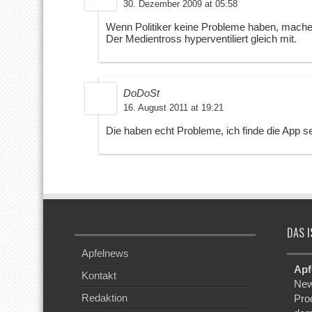
30. Dezember 2009 at 05:58
Wenn Politiker keine Probleme haben, machen
Der Medientross hyperventiliert gleich mit.
DoDoSt
16. August 2011 at 19:21
Die haben echt Probleme, ich finde die App seh
DAS I
Apfelnews
Apf
Kontakt
New
Redaktion
Pro