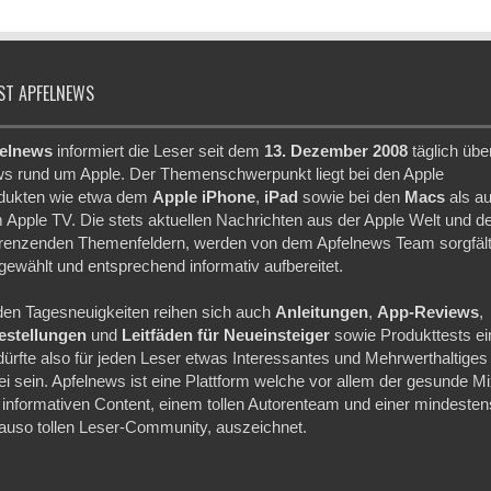
ST APFELNEWS
elnews
informiert die Leser seit dem
13. Dezember 2008
täglich übe
s rund um Apple. Der Themenschwerpunkt liegt bei den Apple
dukten wie etwa dem
Apple iPhone
,
iPad
sowie bei den
Macs
als a
 Apple TV. Die stets aktuellen Nachrichten aus der Apple Welt und d
renzenden Themenfeldern, werden von dem Apfelnews Team sorgfält
gewählt und entsprechend informativ aufbereitet.
den Tagesneuigkeiten reihen sich auch
Anleitungen
,
App-Reviews
,
festellungen
und
Leitfäden für Neueinsteiger
sowie Produkttests ei
dürfte also für jeden Leser etwas Interessantes und Mehrwerthaltiges
ei sein. Apfelnews ist eine Plattform welche vor allem der gesunde M
 informativen Content, einem tollen Autorenteam und einer mindesten
auso tollen Leser-Community, auszeichnet.