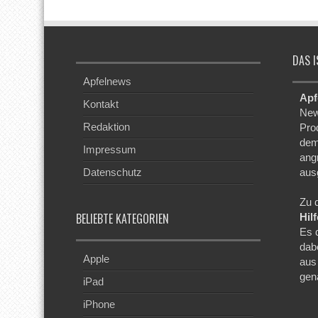
DAS I
Apfelnews
Apf
Kontakt
New
Redaktion
Pro
dem
Impressum
ang
Datenschutz
aus
Zu 
BELIEBTE KATEGORIEN
Hil
Es 
dab
Apple
aus
gen
iPad
iPhone