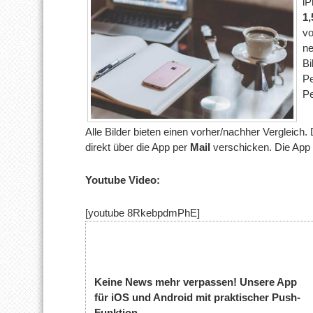
iP
1,
vo
ne
Bi
Pe
Pe
Alle Bilder bieten einen vorher/nachher Vergleich.
direkt über die App per
Mail
verschicken. Die App k
Youtube Video:
[youtube 8RkebpdmPhE]
Keine News mehr verpassen! Unsere App
für iOS und Android mit praktischer Push-
Funktion.