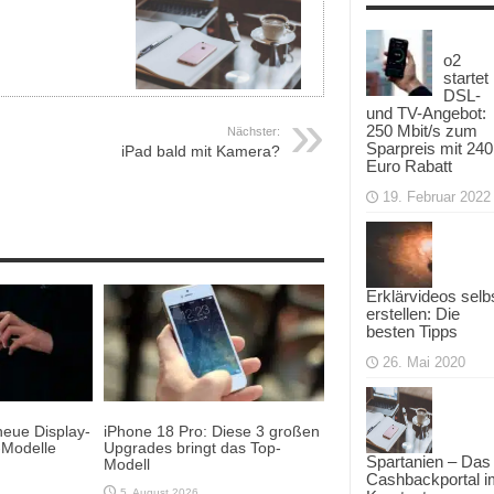
o2
startet
DSL-
und TV-Angebot:
250 Mbit/s zum
Nächster:
Sparpreis mit 240
iPad bald mit Kamera?
Euro Rabatt
19. Februar 2022
Erklärvideos selb
erstellen: Die
besten Tipps
26. Mai 2020
neue Display-
iPhone 18 Pro: Diese 3 großen
-Modelle
Upgrades bringt das Top-
Spartanien – Das
Modell
Cashbackportal i
5. August 2026