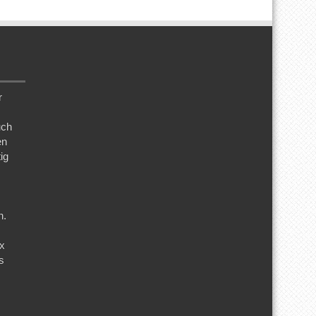
r
uch
en
ig
n.
ix
s