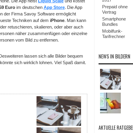
hone. Die App heist
Liquid Scale
und kostet
App
fürs
Prepaid ohne
59 Euro
im deutschen
App Store
. Die App
iPhone
Vertrag
n der Firma Savoy Software ermöglicht
Smartphone
ueste Techniken auf dem
iPhone
. Man kann
Bundles
lder retuschieren, skalieren, oder aber auch
Mobilfunk-
rsonen näher zusammenfügen oder einzelne
Tarifrechner
rsonen vom Bild zu entfernen.
NEWS IN BILDERN
 Desweiteren lassen sich alle Bilder bequem
önnte sich wirklich lohnen. Viel Spaß damit.
AKTUELLE RATGEBE