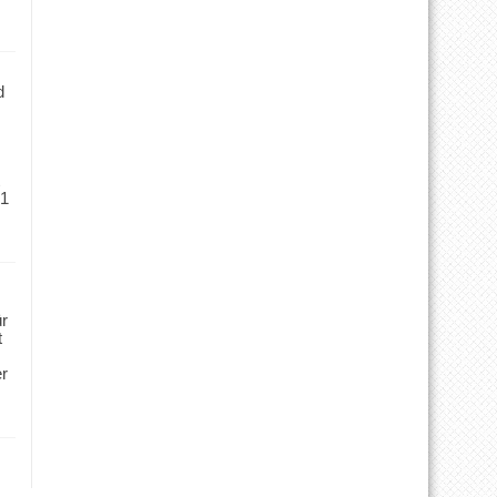
d
 1
ür
t
er