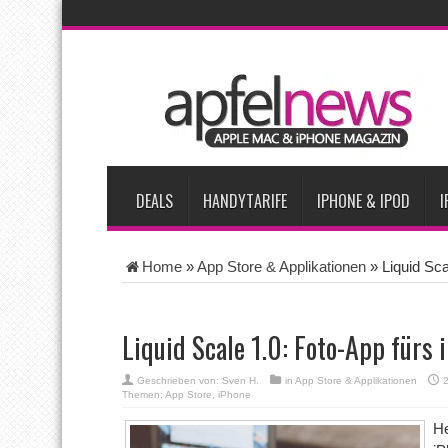
AKTUELLE NACHRICHTEN
iPhone Ultra lässt Verkauf faltbarer Smartphones 2026 um 20 
iPhone 18 Pro: Diese 3 großen Upgrades bringt das Top-Model
iPhone Air 2 für Anfang 2027 erwartet
Apples vermutete Air
Apple erzielt 49 Prozent des weltweiten Smartphone-Umsatzes 
DEALS
HANDYTARIFE
IPHONE & IPOD
I
Home
»
App Store & Applikationen
»
Liquid Sca
Liquid Scale 1.0: Foto-App fürs 
Geschrieben von:
Sven H.
in
App Store & Applikationen
Themen:
App Store
,
iPhone
He