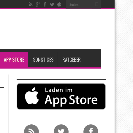
t zwei neue Display-Panels für iPhone-Modelle 2027
Apple übernimmt Softwarefirma PlasmaSolve
me: Eine wirtschaftliche und nachhaltige Entscheidung
APP STORE
SONSTIGES
RATGEBER