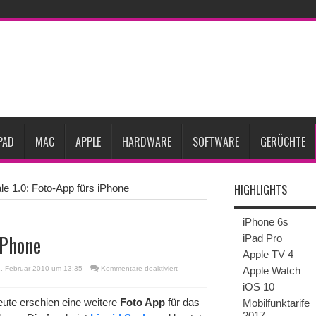
Prozent steigen
iPadOS 27 spendiert iPad zwei neue Funktionen
Apple teste
l
Apples Smartbrille könnte das nächste große Gesundheits-Gadget werden
Pods mit Kameras sollen bereits im September erscheinen
Gebrauchte Mac-Syste
im 2. Quartal
PAD
MAC
APPLE
HARDWARE
SOFTWARE
GERÜCHTE
HIGHLIGHTS
le 1.0: Foto-App fürs iPhone
iPhone 6s
iPhone
iPad Pro
Apple TV 4
für
2. Februar 2010 um 13:35
Kommentare deaktiviert
Apple Watch
Liquid
iOS 10
Scale
1.0:
ute erschien eine weitere
Foto App
für das
Mobilfunktarife
Foto-
2017