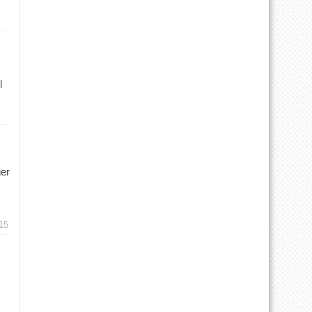
l
ger
15