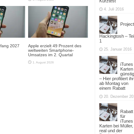
Kurztest
4. Juli 2016
Project
Hackingtosh – Tei
1
Anfang 2027
Apple erzielt 49 Prozent des
25. Januar 2016
weltweiten Smartphone-
Umsatzes im 2. Quartal
1. August 2026
iTunes
Karten
günsti
– Hier profitiert ihr
ab Montag von
einem Rabatt
20. Dezember 20
Rabatt
für
iTunes
Karten bei Müller,
real und der