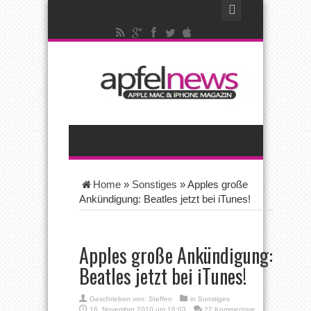
Home
»
Sonstiges
»
Apples große
Ankündigung: Beatles jetzt bei iTunes!
Apples große Ankündigung:
Beatles jetzt bei iTunes!
Geschrieben von:
Steffen
in
Sonstiges
16. November 2010 um 16:03
22 Kommentare