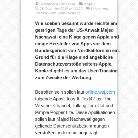
Geschrieben von:
Fabian
in
Apple
28. Dezember 2010 um 13:09
1 Kommentar
Themen:
Apple
,
Apps
,
Werbung
Wie soeben bekannt wurde reichte am
gestrigen Tage der US-Anwalt Majed
Nachawati eine Klage gegen Apple und
einige Hersteller von Apps vor dem
Bundesgericht von Nordkalifornien ein.
Grund für die Klage sind angebliche
Datenschutzverstöße seitens Apple.
Konkret geht es um das User-Tracking
zum Zwecke der Werbung.
Betroffen sein sollen laut
online.wsj.com
folgende Apps: Toss It, Text4Plus, The
Weather Channel, Talking Tom Cat und
Pimple Popper Lite. Diese Applikationen
sollen laut Majed Nachawati gegen
geltende Datenschutzbestimmungen
verstoßen, indem sie ungefragt