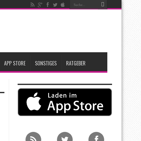
t zwei neue Display-Panels für iPhone-Modelle 2027
Apple übernimmt Softwarefirma PlasmaSolve
me: Eine wirtschaftliche und nachhaltige Entscheidung
APP STORE
SONSTIGES
RATGEBER