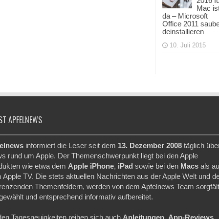
2016 f
Mac is
da – Microsoft
Office 2011 saub
deinstallieren
10. Juli 2015
ST APFELNEWS
elnews
informiert die Leser seit dem
13. Dezember 2008
täglich übe
s rund um Apple. Der Themenschwerpunkt liegt bei den Apple
dukten wie etwa dem
Apple iPhone
,
iPad
sowie bei den
Macs
als a
 Apple TV. Die stets aktuellen Nachrichten aus der Apple Welt und d
renzenden Themenfeldern, werden von dem Apfelnews Team sorgfält
gewählt und entsprechend informativ aufbereitet.
den Tagesneuigkeiten reihen sich auch
Anleitungen
,
App-Reviews
,