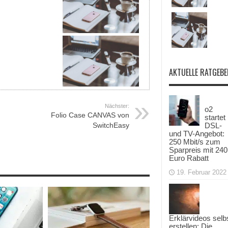
AKTUELLE RATGEBE
Nächster:
o2
Folio Case CANVAS von
startet
SwitchEasy
DSL-
und TV-Angebot:
250 Mbit/s zum
Sparpreis mit 240
Euro Rabatt
19. Februar 2022
Erklärvideos selb
erstellen: Die