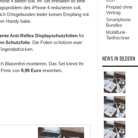
ne 4 bieten soll. Im Set enthalten ist eine
von
Data
Prepaid ohne
ngsproblem des iPhone 4 reduzieren soll,
Becker
Vertrag
da ich Ortsgebunden leider keinen Empfang mit
Smartphone
em Handy habe.
Bundles
Mobilfunk-
nte Anti-Reflex Displayschutzfolien
für
Tarifrechner
en-Schutzfolie
. Die Folien schützen euer
 Fingerabdrücken.
NEWS IN BILDERN
ch Blasenfrei montieren. Das Set könnt Ihr
 Preis von
9,99 Euro
erwerben.