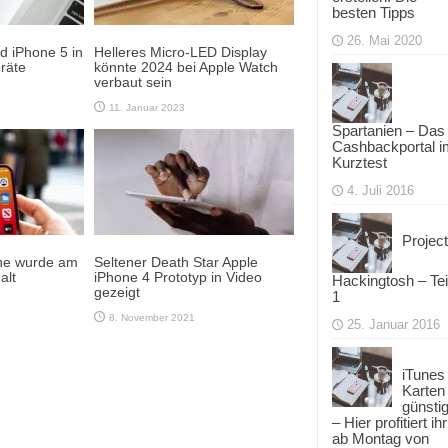
besten Tipps
26. Mai 2020
d iPhone 5 in
Helleres Micro-LED Display
eräte
könnte 2024 bei Apple Watch
verbaut sein
11. Januar 2023
Spartanien – Das
Cashbackportal i
Kurztest
4. Juli 2016
Project
one wurde am
Seltener Death Star Apple
alt
iPhone 4 Prototyp in Video
Hackingtosh – Tei
gezeigt
1
8. November 2021
25. Januar 2016
iTunes
Karten
günsti
– Hier profitiert ihr
ab Montag von