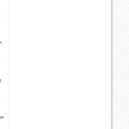
m
l
ger