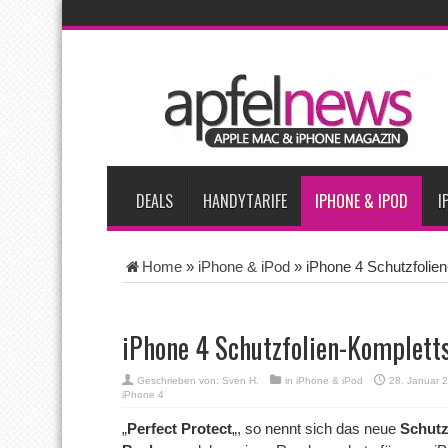
AKTUELLE NACHRICHTEN
iPhone Ultra lässt Verkauf faltbarer Smartphones 2026 um 20 
iPhone 18 Pro: Diese 3 großen Upgrades bringt das Top-Model
iPhone Air 2 für Anfang 2027 erwartet
Apples vermutete Air
Apple erzielt 49 Prozent des weltweiten Smartphone-Umsatzes 
DEALS
HANDYTARIFE
IPHONE & IPOD
I
Home
»
iPhone & iPod
»
iPhone 4 Schutzfolie
iPhone 4 Schutzfolien-Komplett
Geschrieben von:
Sven H.
in
iPhone & iPod
28. Januar 
iPhone 4
„
Perfect Protect
„, so nennt sich das neue
Schutz