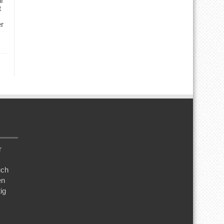
ür
t
er
r
uch
en
ig