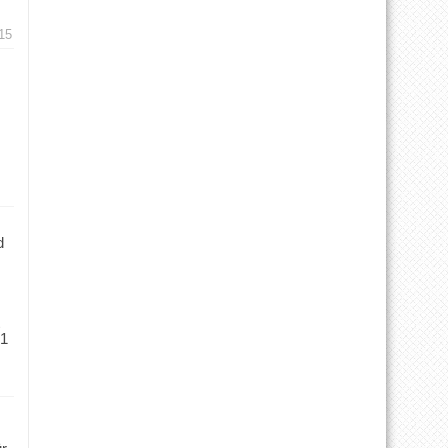
15
d
 1