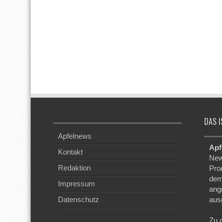
DAS I
Apfelnews
Apf
Kontakt
New
Redaktion
Pro
dem
Impressum
ang
Datenschutz
aus
Zu 