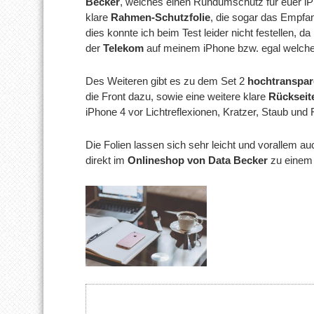
Becker
, welches einen Rundumschutz für euer iPho
klare
Rahmen-Schutzfolie
, die sogar das Empfa
dies konnte ich beim Test leider nicht festellen, 
der
Telekom
auf meinem iPhone bzw. egal welch
Des Weiteren gibt es zu dem Set 2
hochtranspare
die Front dazu, sowie eine weitere klare
Rückseit
iPhone 4 vor Lichtreflexionen, Kratzer, Staub und
Die Folien lassen sich sehr leicht und vorallem au
direkt im
Onlineshop von Data Becker
zu einem